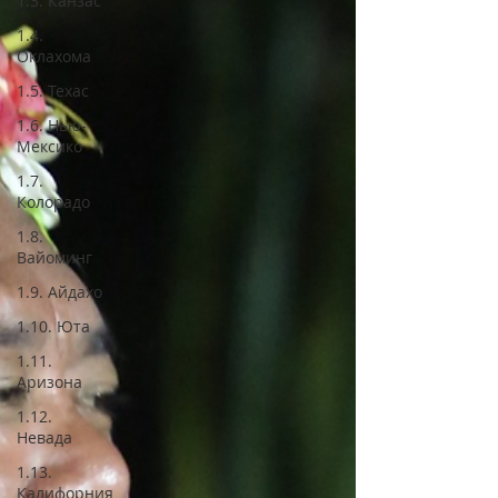
1.3. Канзас
1.4.
Оклахома
1.5. Техас
1.6. Нью-
Мексико
1.7.
Колорадо
1.8.
Вайоминг
1.9. Айдахо
1.10. Юта
1.11.
Аризона
1.12.
Невада
1.13.
Калифорния