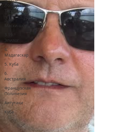
Логове
Тигрицы
3.18.
Маски-шоу
3.19.
Эпилог
4.
Мадагаскар
5. Куба
6.
Австралия
Французская
Полинезия
Аитутаки
Куба