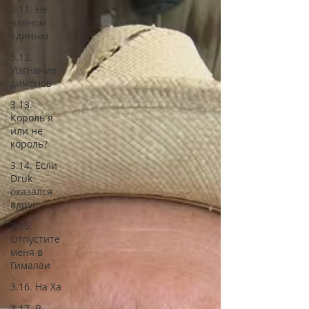
3.11. Не
членом
единым
3.12.
Изгнание
димонов
3.13.
Король я
или не
король?
3.14. Если
Druk
оказался
вдруг...
3.15.
Отпустите
меня в
Гималаи
3.16. На Ха
3.17. В