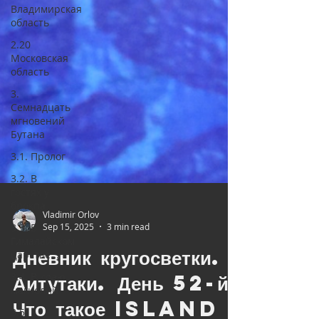
Владимирская
область
2.20
Московская
область
3.
Семнадцать
мгновений
Бутана
3.1. Пролог
3.2. В
гостях у
брокпа
3.3. В
Гималайском
Vladimir Orlov
царстве...
Sep 15, 2025
3 min read
3.4. В краю
Дневник кругосветки.
магнолий
3.5.