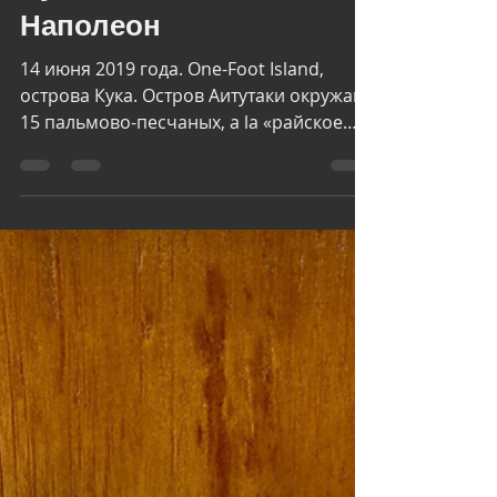
Vladimir Orlov
Sep 15, 2025
3 min read
Дневник кругосветки.
Аитутаки. День 50-й.
Чунга-чанга и
Наполеон
14 июня 2019 года. One-Foot Island,
острова Кука. Остров Аитутаки окружают
15 пальмово-песчаных, a la «райское
наслаждение», островков –...