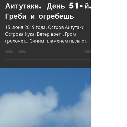
Vladimir Orlov
Sep 15, 2025
2 min read
Дневник кругосветки.
Аитутаки. День 51-й.
Греби и огребешь
15 июня 2019 года. Остров Аитутаки,
Острова Кука. Ветер воет... Гром
грохочет... Синим пламенем пылают
стаи туч над бездной моря. Море...