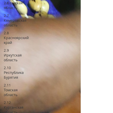
2.6 Омская
область
2.7
Кемеровская
область
2.8
Красноярский
край
2.9
Иркутская
область
2.10
Республика
Бурятия
2.11
Томская
область
2.12
Курганская
область