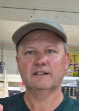
политика в раю
12 июня 2019 года. Кручу педали, еду по
острову Аитутаки. Вдруг, среди хряков
на привязи и сытых коз, вижу «шоссе
имени сэра Альберта...