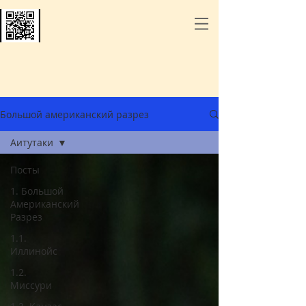
Большой американский разрез
Аитутаки
Посты
1. Большой
Американский
Разрез
1.1.
Иллинойс
1.2.
Миссури