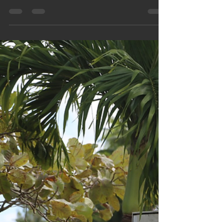
Аитутаки. День 49-й.
Я буду долго, долго
гнать каяк
13 июня 2019 года. Возьму каяк...
поплыву по лагуне... Аитутаки – рай. Но
после рая всегда хочется чего-то...
круче рая. И вот...