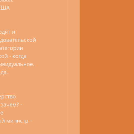
США 
одят и 
едовательской 
атегории 
ой - когда 
ивидуальное. 
да, 
ерство 
зачем? - 
е 
й министр - 