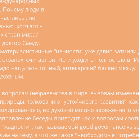
международных 
. Почему люди в 
частливы, не 
нью, хотя это - 
х стран мира? - 
 доктор Самду. 
материалистичные "ценности" уже давно затмили 
 странах, считает он. Но и уходить полностью в "И
Надо нащупать точный, аптекарский баланс между 
уховным.
 вопросам (не)равенства в мире, вызовам изменен
природы, толкованию "устойчивого развития", как 
изолированного, но духовно мощно заряженного уг
 направление беседы приводит нас к вопросам соо
"жадности", так называемой good governancе vs se
одим на тему, а что же такое "необходимые потребн