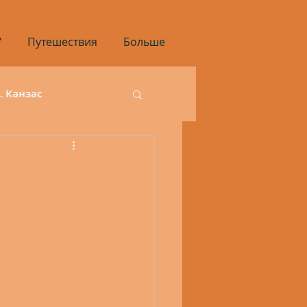
"
Путешествия
Больше
3. Канзас
инг
1.9. Айдахо
ай