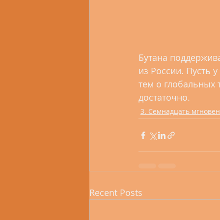
Бутана поддержива
из России. Пусть 
тем о глобальных т
достаточно.
3. Семнадцать мгнове
Recent Posts