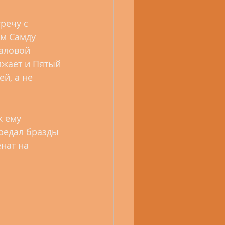
речу с 
м Самду 
валовой 
лжает и Пятый 
й, а не 
к ему 
ередал бразды 
нат на 