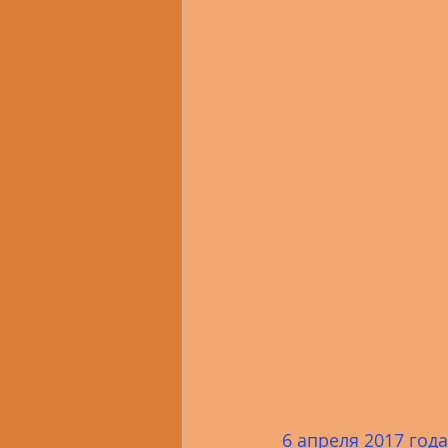
2.3 Свердловская область
2.6 Омская область
2.7
2.10 Республика Бурятия
2.13 Челябинская область
6 апреля 2017 года