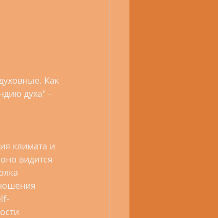
духовные. Как 
ндию духа" - 
ия климата и 
оно видится 
олка 
тношения 
lf-
ости 