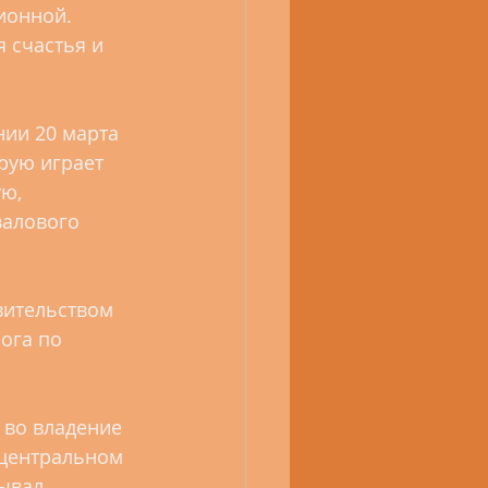
ионной. 
 счастья и 
нии 20 марта 
рую играет 
ю, 
алового 
.
вительством 
ога по 
 во владение 
 центральном 
ывал. 