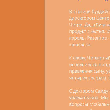
В столице буддийс
директором Центра
Четри. Да, в Бутан
продукт счастья. 
король. Развитие 
кошелька.
К слову, Четвертый
исполнилось пятьд
правления сыну, у
четырех сестрах). 
С доктором Самду 
увлекательно. Мы 
вопросы глобальн