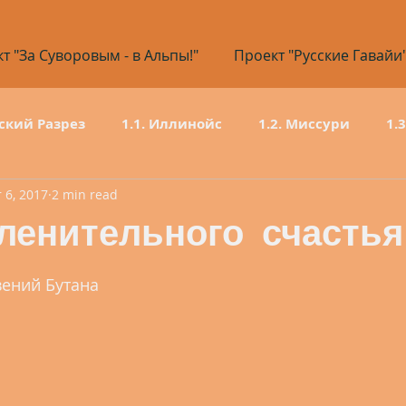
т "За Суворовым - в Альпы!"
Проект "Русские Гавайи
ский Разрез
1.1. Иллинойс
1.2. Миссури
1.
 6, 2017
2 min read
1.6. Нью-Мексико
1.7. Колорадо
1.8. Вайом
ленительного счастья
1.12. Невада
1.13. Калифорния
вений Бутана
80 дней
2.1 Кировская область
2.2 Пермский кр