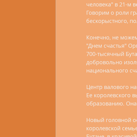
человека" в 21-м 
Говорим о роли гр
бескорыстного, по
Конечно, не можем
"Днем счастья" Ор
700-тысячный Бута
добровольно изол
национального сча
Центр валового на
Ее королевского в
образованию. Она
Новый головной оф
королевской семье
Бутане, в красивой