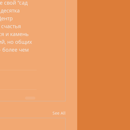
 свой "сад 
 десятка 
Центр 
счастья 
я и камень 
ий, но общих 
- более чем 
See All