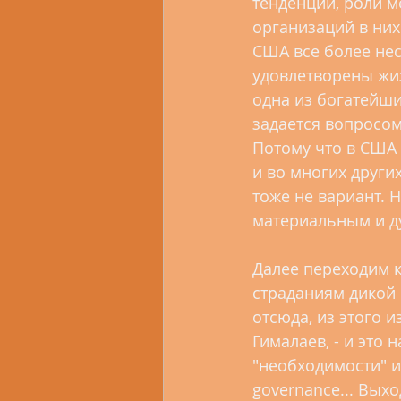
тенденций, роли 
организаций в них
США все более нес
удовлетворены жиз
одна из богатейши
задается вопросом
Потому что в США 
и во многих других
тоже не вариант. 
материальным и д
Далее переходим к
страданиям дикой 
отсюда, из этого 
Гималаев, - и это
"необходимости" и 
governance... Вых