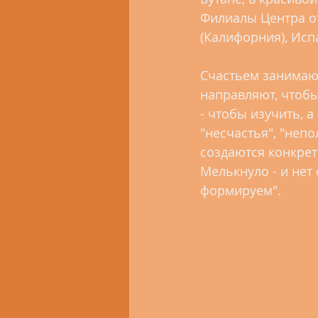
Филиалы Центра о
(Калифорния), Испа
Счастьем занимаютс
направляют, чтобы
- чтобы изучить, а
"несчастья", "непо
создаются конкрет
Мелькнуло - и нет е
формируем".