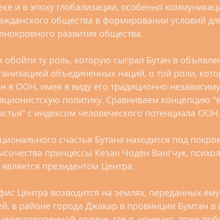
веке и в эпоху глобализации, особенно коммуникац
ажданского общества в формировании условий для
лнокровного развития общества.
 обойти ту роль, которую сыграл Бутан в объявле
ганизацией объединенных наций, о той роли, кото
н в ООН, имея в виду его традиционно независиму
яционистскую политику. Сравниваем концепцию "в
стья" с индексом человеческого потенциала ООН
ционального счастья Бутана находится под покро
ысочества принцессы Кезан Чоден Вангчук, психол
 является президентом Центра.
ис Центра возводится на землях, переданных ему
й, в районе города Джакар в провинции Бумтан в
 умиротворенной долине, где я, конечно, тоже поб