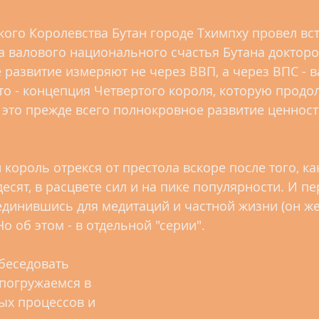
кого Королевства Бутан городе Тхимпху провел вст
 валового национального счастья Бутана докторо
е развитие измеряют не через ВВП, а через ВПС - 
Это - концепция Четвертого короля, которую продо
- это прежде всего полнокровное развитие ценносте
 король отрекся от престола вскоре после того, ка
есят, в расцвете сил и на пике популярности. И п
единившись для медитаций и частной жизни (он же
Но об этом - в отдельной "серии".
беседовать 
погружаемся в 
ых процессов и 