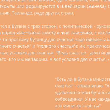
ткрыты или формируются в Швейцарии (Женева), 
нии, Таиланде, ряде других стран.
я в Бутане с трех сторон: с политической - руков
 народ чувствовал заботу и жил счастливо; с иссл
 что простому бутанцу для счастья надо (введены к
лного счастья" и "полного счастья"); и с практическ
ные условия для счастья. "Ведь счастье - дело инд
го. Его мы не творим. А вот условия для счастья, - 
"Есть ли в Бутане минист
счастья" - спрашиваю. "А 
удивляются мои бутански
собеседники. У нас кажды
это министр счастья".