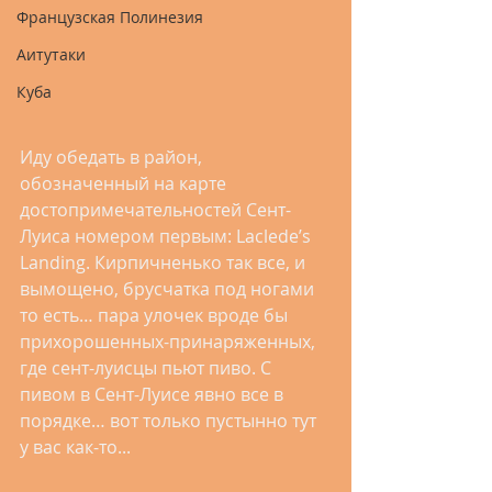
Французская Полинезия
Аитутаки
Куба
Иду обедать в район, 
обозначенный на карте 
достопримечательностей Сент-
Луиса номером первым: Laclede’s 
Landing. Кирпичненько так все, и 
вымощено, брусчатка под ногами 
то есть… пара улочек вроде бы 
прихорошенных-принаряженных, 
где сент-луисцы пьют пиво. С 
пивом в Сент-Луисе явно все в 
порядке… вот только пустынно тут 
у вас как-то...