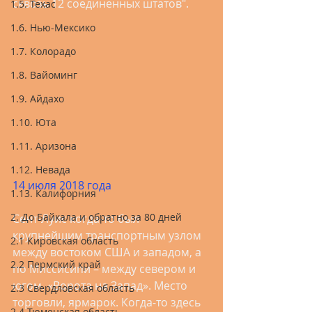
сквозь 12 соединенных штатов".  
1.5. Техас
1.6. Нью-Мексико
1.7. Колорадо
1.8. Вайоминг
1.9. Айдахо
1.10. Юта
1.11. Аризона
1.12. Невада
14 июля 2018 года
1.13. Калифорния
2. До Байкала и обратно за 80 дней
Сент-Луис когда-то был 
крупнейшим транспортным узлом 
2.1 Кировская область
между востоком США и западом, а 
2.2 Пермский край
по Миссисипи – между севером и 
югом. «Ворота на Запад». Место 
2.3 Свердловская область
торговли, ярмарок. Когда-то здесь 
2.4 Тюменская область