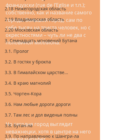
французски (rue de l’Eglise и т.п.); 
2.18 Нижегородская область
собственно, как и название самого 
2.19 Владимирская область
города. Большой город: сам по 
себе тысяч на триста человек, но с 
2.20 Московская область
окрестностями – чуть ли не два с 
3. Семнадцать мгновений Бутана
половиной миллиона.
3.1. Пролог
3.2. В гостях у брокпа
3.3. В Гималайском царстве...
3.4. В краю магнолий
3.5. Чортен-Кора
3.6. Нам любые дороги дороги
3.7. Там лес и дол виденья полны
Но сегодня город выглядит 
3.8. Бутан-ла
неважнецки, хотя в центре на него 
3.9. По направлению к Шангри-ла
навели марафет.