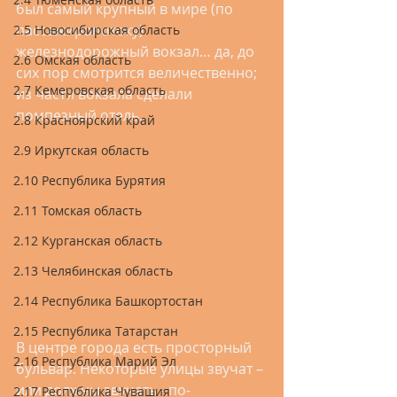
был самый крупный в мире (по 
пассажиропотоку) 
2.5 Новосибирская область
железнодорожный вокзал… да, до 
2.6 Омская область
сих пор смотрится величественно; 
2.7 Кемеровская область
из части вокзала сделали 
помпезный отель. 
2.8 Красноярский край
2.9 Иркутская область
2.10 Республика Бурятия
2.11 Томская область
2.12 Курганская область
2.13 Челябинская область
2.14 Республика Башкортостан
2.15 Республика Татарстан
В центре города есть просторный 
2.16 Республика Марий Эл
бульвар. Некоторые улицы звучат – 
или должны звучать - по-
2.17 Республика Чувашия