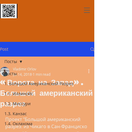
Post
Посты
Vladimir Orlov
Посты
Jul 14, 2018
1 min read
«Ворота на Запад».
1. Большой Американский Разрез
Большой американский
1.1. Иллинойс
разрез
1.2. Миссури
1.3. Канзас
Проект "Большой американский 
1.4. Оклахома
разрез: из Чикаго в Сан-Франциско 