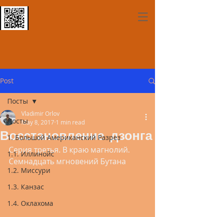
Post
Посты
Vladimir Orlov
Посты
May 8, 2017
1 min read
Восстановление дзонга
1. Большой Американский Разрез
Серия третья. В краю магнолий.  
1.1. Иллинойс
Семнадцать мгновений Бутана  
1.2. Миссури
1.3. Канзас
1.4. Оклахома