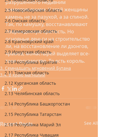
разрушенного недавним 
землетрясением. У этой женщины 
2.5 Новосибирская область
камень не за пазухой, а за спиной. 
2.6 Омская область
Так, по камушку, восстанавливают 
2.7 Кемеровская область
поврежденную крепость. Но 
основные деньги на строительство 
2.8 Красноярский край
ли, на восстановление ли дзонгов, 
2.9 Иркутская область
храмов, монастырей выделяет все-
таки государство. То есть король.
2.10 Республика Бурятия
3. Семнадцать мгновений Бутана
2.11 Томская область
3.4. В краю магнолий
2.12 Курганская область
2.13 Челябинская область
2.14 Республика Башкортостан
2.15 Республика Татарстан
Recent Posts
See All
2.16 Республика Марий Эл
2.17 Республика Чувашия