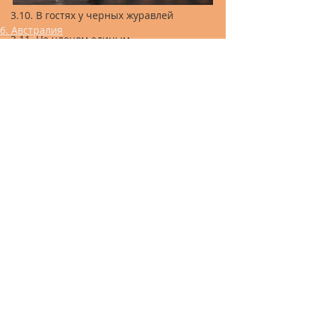
3.10. В гостях у черных журавлей
6. Австралия
3.11. Не членом единым
3.12. Изгнание димонов
3.13. Король я или не король?
3.14. Если Druk оказался вдруг...
3.15. Отпустите меня в Гималаи
Recent Posts
See All
3.16. На Ха
3.17. В Логове Тигрицы
3.18. Маски-шоу
3.19. Эпилог
4. Мадагаскар
5. Куба
6. Австралия