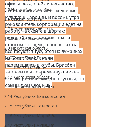
офис и река, стейк и веганство, 
2.5 Новосибирская область
австралийский шик и смешение 
культур и наречий. В восемь утра 
2.6 Омская область
руководитель корпорации едет на 
2.7 Кемеровская область
работу на скейте в шортах; 
рядовой клерк чеканит шаг в 
2.8 Красноярский край
строгом костюме; а после заката 
2.9 Иркутская область
все тасуются-тусуются на лужайках 
2.10 Республика Бурятия
на South Bank, к ночи 
перемещаясь в клубы. Брисбен 
2.11 Томская область
заточен под современную жизнь. 
2.12 Курганская область
Он субтропический; он вкусный; он 
сочный; он удобный.
2.13 Челябинская область
2.14 Республика Башкортостан
2.15 Республика Татарстан
2.16 Республика Марий Эл
2.17 Республика Чувашия