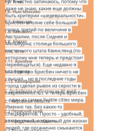
тут я честно запинаюсь, потому что 
1.5. Техас
даже не знаю, какие еще должны 
1.6. Нью-Мексико
быть критерии «шедевральности». 
1.7. Колорадо
Брисбен вполне себе большой 
город, третий по величине в 
1.8. Вайоминг
Австралии, после Сиднея и 
1.9. Айдахо
Мельбурна; столица большого 
восточного штата Квинсленд (по 
1.10. Юта
которому мне теперь и предстоит 
1.11. Аризона
перемещаться). Еще недавно я 
1.12. Невада
вообще про Брисбен ничего не 
слышал… но в последние годы 
1.13. Калифорния
город сделал рывок из серости в 
2. До Байкала и обратно за 80 дней
современность… и теперь Брисбен 
– один из самых livable cities мира. 
2.1 Кировская область
Именно так. Без каких-то 
2.2 Пермский край
спецэффектов. Просто – удобный, 
комфортный, созданный для жизни 
2.3 Свердловская область
людей, где органично смыкаются 
2.4 Тюменская область