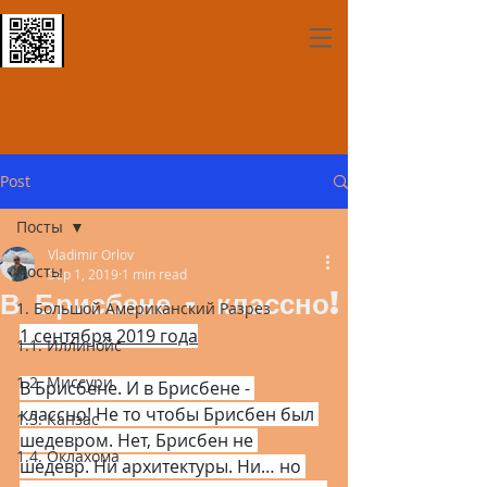
Post
Посты
Vladimir Orlov
Посты
Sep 1, 2019
1 min read
В Брисбене - классно!
1. Большой Американский Разрез
1 сентября 2019 года
1.1. Иллинойс
1.2. Миссури
В Брисбене. И в Брисбене - 
классно! Не то чтобы Брисбен был 
1.3. Канзас
шедевром. Нет, Брисбен не 
1.4. Оклахома
шедевр. Ни архитектуры. Ни… но 