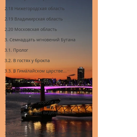
2.18 Нижегородская область
2.19 Владимирская область
2.20 Московская область
3. Семнадцать мгновений Бутана
3.1. Пролог
3.2. В гостях у брокпа
3.3. В Гималайском царстве...
3.4. В краю магнолий
3.5. Чортен-Кора
3.6. Нам любые дороги дороги
3.7. Там лес и дол виденья полны
3.8. Бутан-ла
3.9. По направлению к Шангри-ла