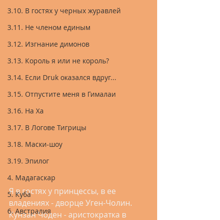
3.10. В гостях у черных журавлей
3.11. Не членом единым
3.12. Изгнание димонов
3.13. Король я или не король?
3.14. Если Druk оказался вдруг...
3.15. Отпустите меня в Гималаи
3.16. На Ха
3.17. В Логове Тигрицы
3.18. Маски-шоу
3.19. Эпилог
4. Мадагаскар
Я в гостях у принцессы, в ее 
5. Куба
владениях - дворце Уген-Чолин. 
6. Австралия
Кунзан Чоден - аристократка в 