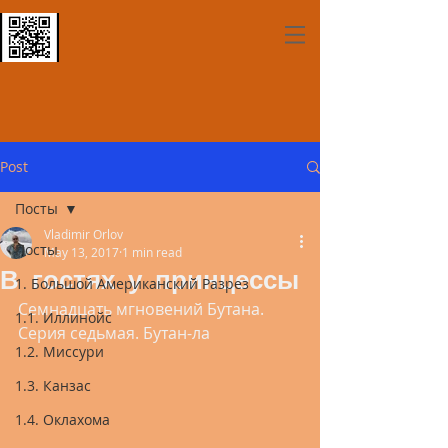
Post
Посты
Vladimir Orlov
Посты
May 13, 2017
1 min read
В гостях у принцессы
1. Большой Американский Разрез
Семнадцать мгновений Бутана. 
1.1. Иллинойс
Серия седьмая. Бутан-ла
1.2. Миссури
1.3. Канзас
1.4. Оклахома