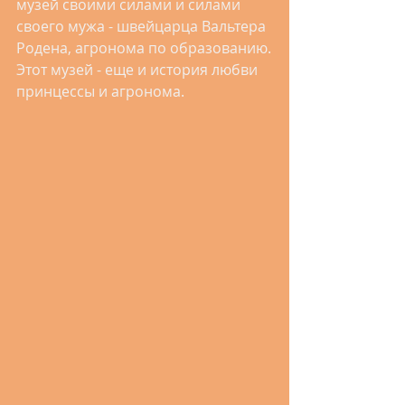
музей своими силами и силами 
своего мужа - швейцарца Вальтера 
Родена, агронома по образованию.
Этот музей - еще и история любви 
принцессы и агронома.