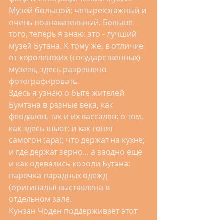
Музей большой: четырехэтажный и 
очень познавательный. Больше 
того, теперь я знаю: это - лучший 
музей Бутана. К тому же, в отличие 
от королевских (государственных) 
музеев, здесь разрешено 
фотографировать.
Здесь я узнаю о быте жителей 
Бумтана в разные века, как 
феодалов, так и их вассалов: о том, 
как здесь шьют; и как гонят 
самогон (ара); что держат на кухне; 
и где держат зерно… а заодно еще 
и как одевались короли Бутана: 
парочка парадных одежд 
(оригиналы) выставлена в 
отдельном зале.
Кунзан Чоден поддерживает этот 