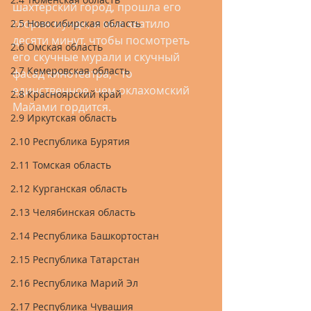
шахтерский город, прошла его 
глория мунди, и мне хватило 
2.5 Новосибирская область
десяти минут, чтобы посмотреть 
2.6 Омская область
его скучные мурали и скучный 
2.7 Кемеровская область
фасад кинотеатра, - то 
единственное, чем оклахомский 
2.8 Красноярский край
Майами гордится.
2.9 Иркутская область
2.10 Республика Бурятия
2.11 Томская область
2.12 Курганская область
2.13 Челябинская область
2.14 Республика Башкортостан
2.15 Республика Татарстан
2.16 Республика Марий Эл
2.17 Республика Чувашия