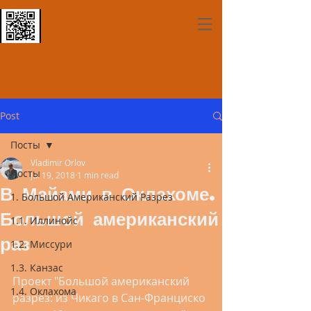
Post
Посты
Vladimir Orlov
Посты
Jul 19, 2018
1 min read
В Майами в Оклахоме.
1. Большой Американский Разрез
Большой американский
1.1. Иллинойс
раз
1.2. Миссури
1.3. Канзас
Проект "Большой американский 
1.4. Оклахома
разрез: из Чикаго в Сан-Франциско 