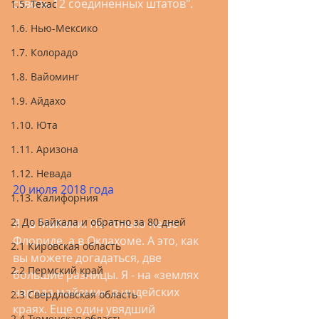
сквозь 12 соединенных штатов".  
1.5. Техас
1.6. Нью-Мексико
1.7. Колорадо
1.8. Вайоминг
1.9. Айдахо
1.10. Юта
1.11. Аризона
1.12. Невада
20 июля 2018 года
1.13. Калифорния
2. До Байкала и обратно за 80 дней
Я - в Майами. Но только не во 
Флориде, а в Оклахоме. А это, как 
2.1 Кировская область
вы можете догадаться, две 
2.2 Пермский край
большие разницы. Я - на «землях 
народа майами», в индейских 
2.3 Свердловская область
краях. Еще один увядший 
2.4 Тюменская область