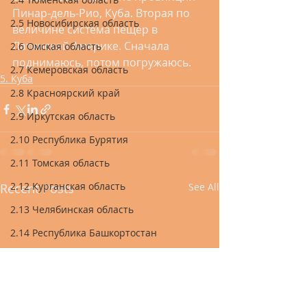
Пинар-дель-Рио, Куба. Вторая по 
2.5 Новосибирская область
величине система пещер в 
Латинской Америке. Сначала 
2.6 Омская область
поднимаюсь, потом погружаюсь.
2.7 Кемеровская область
5. Куба
2.8 Красноярский край
2.9 Иркутская область
2.10 Республика Бурятия
2.11 Томская область
2.12 Курганская область
Recent Posts
See All
2.13 Челябинская область
2.14 Республика Башкортостан
2.15 Республика Татарстан
2.16 Республика Марий Эл
2.17 Республика Чувашия