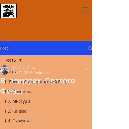
Post
Посты
Vladimir Orlov
Посты
Jun 22, 2016
1 min read
В пещерах Святого
1. Большой Американский Разрез
Фомы
1.1. Иллинойс
1.2. Миссури
1.3. Канзас
1.4. Оклахома