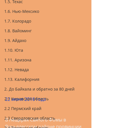
1.5. Техас
1.6. Нью-Мексико
1.7. Колорадо
1.8. Вайоминг
1.9. Айдахо
1.10. Юта
1.11. Аризона
1.12. Невада
1.13. Калифорния
2. До Байкала и обратно за 80 дней
2.1 Кировская область
22 июня 2016 года
2.2 Пермский край
2.3 Свердловская область
В пещерах Святого Фомы в 
Виньялесском районе провинции 
2.4 Тюменская область