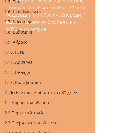
Часть третья: "В Москву! В Москву!". 
1.5. Техас
Проехал 18 субъектов Российской 
1.6. Нью-Мексико
Федерации и 11,950 км. Впереди 
еще как минимум 3 субъекта и 
1.7. Колорадо
3,050 километров.
1.8. Вайоминг
1.9. Айдахо
1.10. Юта
1.11. Аризона
1.12. Невада
1.13. Калифорния
2. До Байкала и обратно за 80 дней
2.1 Кировская область
2.2 Пермский край
2.3 Свердловская область
2.4 Тюменская область