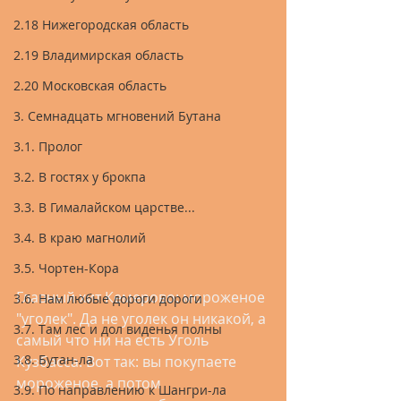
2.18 Нижегородская область
2.19 Владимирская область
2.20 Московская область
3. Семнадцать мгновений Бутана
3.1. Пролог
3.2. В гостях у брокпа
3.3. В Гималайском царстве...
3.4. В краю магнолий
3.5. Чортен-Кора
Главный хит Кемерово: мороженое 
3.6. Нам любые дороги дороги
"уголек". Да не уголек он никакой, а 
3.7. Там лес и дол виденья полны
самый что ни на есть Уголь 
3.8. Бутан-ла
Кузбасса. Вот так: вы покупаете 
мороженое, а потом 
3.9. По направлению к Шангри-ла