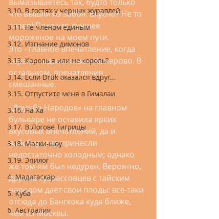
вымазываетесь так, будто только 
3.10. В гостях у черных журавлей
что вышли из забоя. Вкусно? Не то 
слово! Пока что лучшее 
3.11. Не членом единым
мороженое на моем пути. 
3.12. Изгнание димонов
Это - главное впечатление, когда 
сервис-подытоживаю Кемерово. В 
3.13. Король я или не король?
остальном, впечатления 
3.14. Если Druk оказался вдруг...
смешанные.
3.15. Отпустите меня в Гималаи
«Дружба Народов» на главном 
3.16. На Ха
бульваре не оставила ярких 
3.17. В Логове Тигрицы
вкусовых впечатлений, да и 
вайсбир мне принесли 
3.18. Маски-шоу
недостаточно холодным; однако 
3.19. Эпилог
же том-ям был недурен. Вероятно, 
4. Мадагаскар
дружба кузбассовцев с тайским 
народом дает свои плоды: все-таки 
5. Куба
отсюда до Бангкока куда ближе, 
6. Австралия
чем из Москвы. 