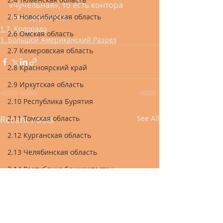
«чучельная», то есть контора 
таксидермиста. 
2.5 Новосибирская область
1.7. Колорадо
2.6 Омская область
1. Большой Американский Разрез
2.7 Кемеровская область
2.8 Красноярский край
2.9 Иркутская область
2.10 Республика Бурятия
2.11 Томская область
Recent Posts
See All
2.12 Курганская область
2.13 Челябинская область
2.14 Республика Башкортостан
2.15 Республика Татарстан
2.16 Республика Марий Эл
2.17 Республика Чувашия