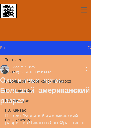
Post
Посты
Vladimir Orlov
Посты
Aug 12, 2018
1 min read
Охотничьи края.
1. Большой Американский Разрез
Большой американский
1.1. Иллинойс
разрез
1.2. Миссури
1.3. Канзас
Проект "Большой американский 
1.4. Оклахома
разрез: из Чикаго в Сан-Франциско 