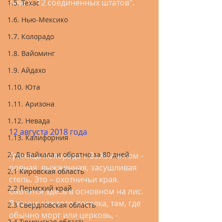
сквозь 12 соединенных штатов".   
1.5. Техас
1.6. Нью-Мексико
1.7. Колорадо
1.8. Вайоминг
1.9. Айдахо
1.10. Юта
1.11. Аризона
1.12. Невада
12 августа 2018 года
1.13. Калифорния
2. До Байкала и обратно за 80 дней
Граница Колорадо с Вайомингом - 
ровная, выжженная, засушливая 
2.1 Кировская область
степь. Это – охотничьи края. 
2.2 Пермский край
Охотятся здесь в основном на лис. 
В конце каждого поселка, там, где 
2.3 Свердловская область
обычно морг или церковь, - 
2.4 Тюменская область