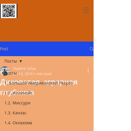
Post
Посты
Vladimir Orlov
Посты
Jun 16, 2016
1 min read
Диковатая аграрная
1. Большой Американский Разрез
глубника
1.1. Иллинойс
1.2. Миссури
1.3. Канзас
1.4. Оклахома