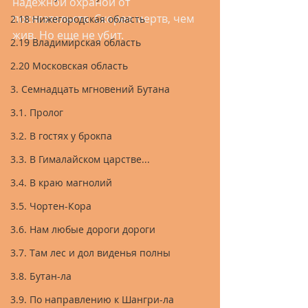
надежной охраной от 
посягательств. Скорее мертв, чем 
2.18 Нижегородская область
жив. Но еще не убит.
2.19 Владимирская область
2.20 Московская область
3. Семнадцать мгновений Бутана
3.1. Пролог
3.2. В гостях у брокпа
3.3. В Гималайском царстве...
3.4. В краю магнолий
3.5. Чортен-Кора
3.6. Нам любые дороги дороги
3.7. Там лес и дол виденья полны
3.8. Бутан-ла
3.9. По направлению к Шангри-ла