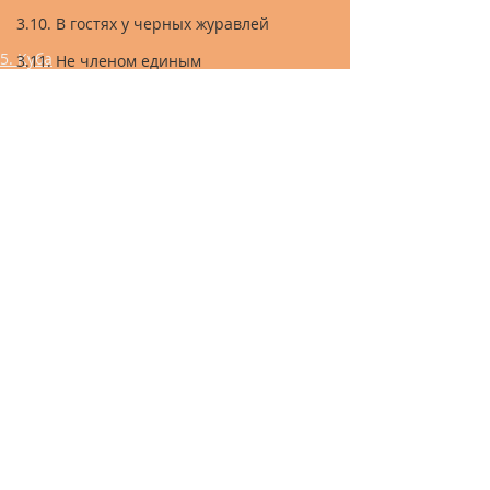
3.10. В гостях у черных журавлей
5. Куба
3.11. Не членом единым
3.12. Изгнание димонов
3.13. Король я или не король?
3.14. Если Druk оказался вдруг...
3.15. Отпустите меня в Гималаи
Recent Posts
See All
3.16. На Ха
3.17. В Логове Тигрицы
3.18. Маски-шоу
3.19. Эпилог
4. Мадагаскар
5. Куба
6. Австралия