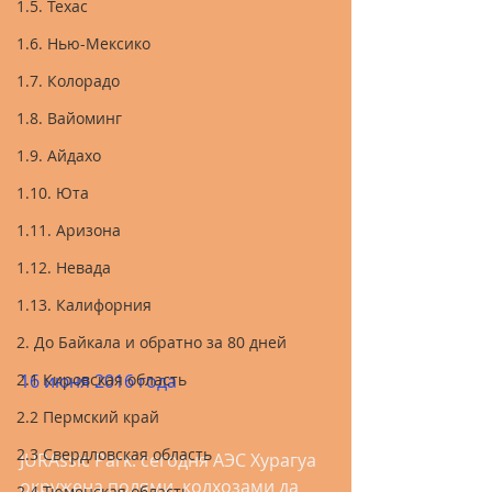
1.5. Техас
1.6. Нью-Мексико
1.7. Колорадо
1.8. Вайоминг
1.9. Айдахо
1.10. Юта
1.11. Аризона
1.12. Невада
1.13. Калифорния
2. До Байкала и обратно за 80 дней
2.1 Кировская область
16 июня 2016 года
2.2 Пермский край
2.3 Свердловская область
JURAssic Park: cегодня АЭС Хурагуа 
окружена полями, колхозами да 
2.4 Тюменская область