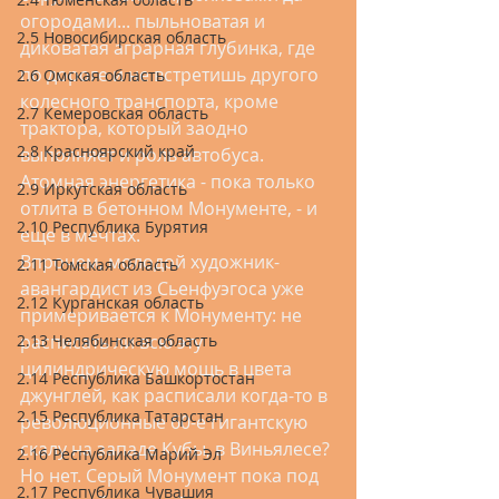
огородами... пыльноватая и 
2.5 Новосибирская область
диковатая аграрная глубинка, где 
по дороге и не встретишь другого 
2.6 Омская область
колесного транспорта, кроме 
2.7 Кемеровская область
трактора, который заодно 
2.8 Красноярский край
выполняет и роль автобуса. 
Атомная энергетика - пока только 
2.9 Иркутская область
отлита в бетонном Монументе, - и 
2.10 Республика Бурятия
еще в мечтах.
Впрочем, молодой художник-
2.11 Томская область
авангардист из Сьенфуэгоса уже 
2.12 Курганская область
примеривается к Монументу: не 
2.13 Челябинская область
расписать ли всю эту 
цилиндрическую мощь в цвета 
2.14 Республика Башкортостан
джунглей, как расписали когда-то в 
2.15 Республика Татарстан
революционные 60-е гигантскую 
скалу на западе Кубы, в Виньялесе? 
2.16 Республика Марий Эл
Но нет. Серый Монумент пока под 
2.17 Республика Чувашия