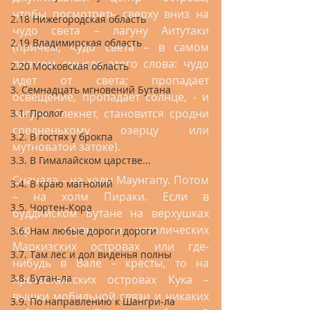
чтобы посмотреть сверху вниз на 
2.18 Нижегородская область
чудо света – лагуну Аитутаки 
2.19 Владимирская область
(причем, чудо света – в самом 
прямом смысле этого слова: чудо 
2.20 Московская область
идет от света; пропадает 
3. Семнадцать мгновений Бутана
освещение, пропадает солнце, - и 
лагуна блекнет, становится сродни 
3.1. Пролог
средненькому озерцу или 
3.2. В гостях у брокпа
мутноватой затоке).
3.3. В Гималайском царстве...
Сначала – на холм Маунгапу. Потом 
3.4. В краю магнолий
– на холм Пираки. Если в 
3.5. Чортен-Кора
буддийском Бутане на верхушках 
гор – ступы, на католических 
3.6. Нам любые дороги дороги
Маркизских островах или где-
3.7. Там лес и дол виденья полны
нибудь в Вале – кресты, то на 
3.8. Бутан-ла
протестантских островах Кука – 
вышки мобильной связи и никаких 
3.9. По направлению к Шангри-ла