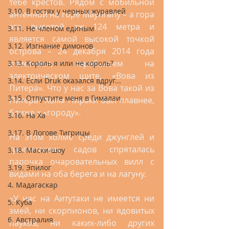
тебе крестов. Рядом с мобильной 
3.10. В гостях у черных журавлей
антенной на горе Маунгапу – а гора 
эта высотой аж 124 метра и 
3.11. Не членом единым
является самой высокой точкой 
3.12. Изгнание димонов
острова – 24 декабря 2014 года 
отметился, карябаньем на 
3.13. Король я или не король?
электрическом щите, «Вова из 
3.14. Если Druk оказался вдруг...
Питера». Что у нас за Вова такой из 
3.15. Отпустите меня в Гималаи
Питера? Холм Пираки был плавнее, 
ближе к «городу».
3.16. На Ха
3.17. В Логове Тигрицы
На этом холме среди джунглей и 
тропических садов спряталась 
3.18. Маски-шоу
парочка очаровательных вилл с 
3.19. Эпилог
видами на оба берега и на лагуну.
4. Мадагаскар
«У нас на Аитутаки не имеется ни 
5. Куба
змей, ни скорпионов, ни ядовитых 
6. Австралия
пауков, ни каких-либо других 