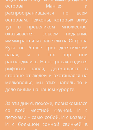
острова Мангея и 
распространившаяся по всем 
островам. Гекконы, которых вижу 
тут в превеликом множестве, 
оказывается, совсем недавние 
иммигранты: их завезли на Острова 
Кука не более трех десятилетий 
назад, и с тех пор они 
расплодились. На островах водится 
рифовая цапля, держащаяся в 
стороне от людей и охотящаяся на 
мелководье, мы этих цапель то и 
дело видим на нашем курорте.
За эти дни я, похоже, познакомился 
со всей местной фауной. И с 
петухами – само собой. И с козами. 
И с большой сонной свиньей в 