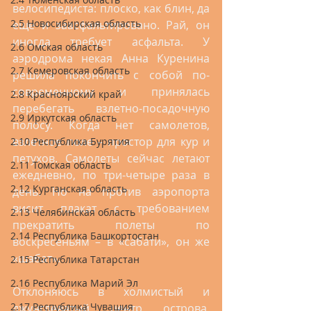
велосипедиста: плоско, как блин, да 
2.5 Новосибирская область
еще и заасфальтировано. Рай, он 
иногда требует асфальта. У 
2.6 Омская область
аэродрома некая Анна Куренина 
2.7 Кемеровская область
решила покончить с собой по-
современному и принялась 
2.8 Красноярский край
перебегать взлетно-посадочную 
2.9 Иркутская область
полосу. Когда нет самолетов, 
взлетное поле – простор для кур и 
2.10 Республика Бурятия
петухов. Самолеты сейчас летают 
2.11 Томская область
ежедневно, по три-четыре раза в 
2.12 Курганская область
день. Но на против аэропорта 
висит плакат с требованием 
2.13 Челябинская область
прекратить полеты по 
2.14 Республика Башкортостан
воскресеньям – в «сабати», он же 
«шабат».
2.15 Республика Татарстан
2.16 Республика Марий Эл
Отклоняюсь в холмистый и 
2.17 Республика Чувашия
джунглеватый центр острова, 