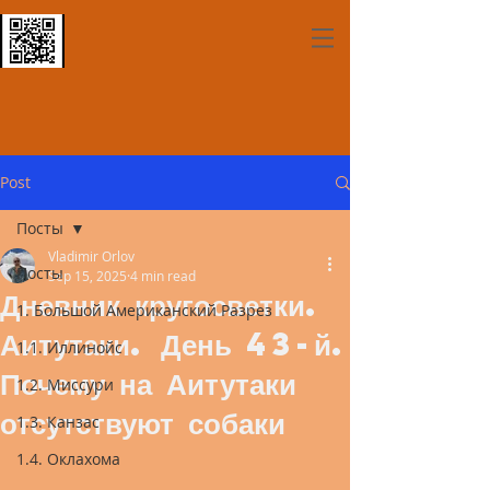
Post
Посты
Vladimir Orlov
Посты
Sep 15, 2025
4 min read
Дневник кругосветки.
1. Большой Американский Разрез
Аитутаки. День 43-й.
1.1. Иллинойс
Почему на Аитутаки
1.2. Миссури
отсутствуют собаки
1.3. Канзас
1.4. Оклахома