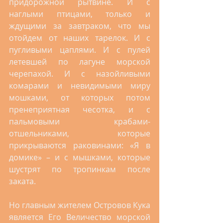
придорожной рытвине. И с 
наглыми птицами, только и 
ждущими за завтраком, что мы 
отойдем от наших тарелок. И с 
пугливыми цаплями. И с пулей 
летевшей по лагуне морской 
черепахой. И с назойливыми 
комарами и невидимыми миру 
мошками, от которых потом 
пренеприятная чесотка, и с 
пальмовыми крабами-
отшельниками, которые 
прикрываются раковинами: «Я в 
домике» – и с мышками, которые 
шустрят по тропинкам после 
заката.
Но главным жителем Островов Кука 
является Его Величество морской 