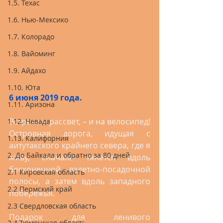
1.5. Техас
1.6. Нью-Мексико
1.7. Колорадо
1.8. Вайоминг
1.9. Айдахо
1.10. Юта
6 июня 2019 года.
1.11. Аризона
Встретить рассвет, – и на велосипед! 
1.12. Невада
Островная дорога, идущая с 
1.13. Калифорния
аитутакского крайнего севера, где я 
2. До Байкала и обратно за 80 дней
живу, сначала тянется вдоль 
бесконечной взлетно-посадочной 
2.1 Кировская область
полосы, а затем вдоль западного 
2.2 Пермский край
побережья.
2.3 Свердловская область
Подарок для ленивого 
2.4 Тюменская область