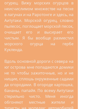
огурец. Вижу морских огурцов в 
неисчислимом множестве на песке 
в лагунах и на Раротонге и здесь, на 
Аитутаки. Морской огурец, словно 
пылесос, поглощает морской песок, 
очищает его и высирает его 
чистым. Я бы вообще разместил 
морского огурца на гербе 
Кукленда.   
Вдоль основной дороги с севера на 
юг острова мне попадаются домики 
не то чтобы зажиточные, но и не 
нищие, сплошь окруженные садами 
да огородами. В огороде картошка, 
бананы, папайя. По всему Аитутаки 
стерильно чисто. Меня иногда 
обгоняют местные жители и 
туристы на мопедах; автомобилей 