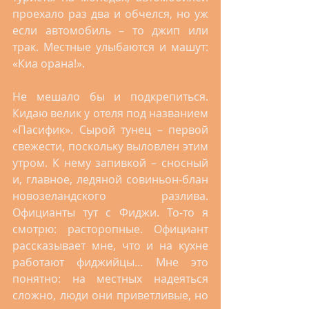
проехало раз два и обчелся, но уж 
если автомобиль – то джип или 
трак. Местные улыбаются и машут: 
«Киа орана!».
Не мешало бы и подкрепиться. 
Кидаю велик у отеля под названием 
«Пасифик». Сырой тунец – первой 
свежести, поскольку выловлен этим 
утром. К нему запивкой – сносный 
и, главное, ледяной совиньон-блан 
новозеландского разлива. 
Официанты тут с Фиджи. То-то я 
смотрю: расторопные. Официант 
рассказывает мне, что и на кухне 
работают фиджийцы… Мне это 
понятно: на местных надеяться 
сложно, люди они приветливые, но 