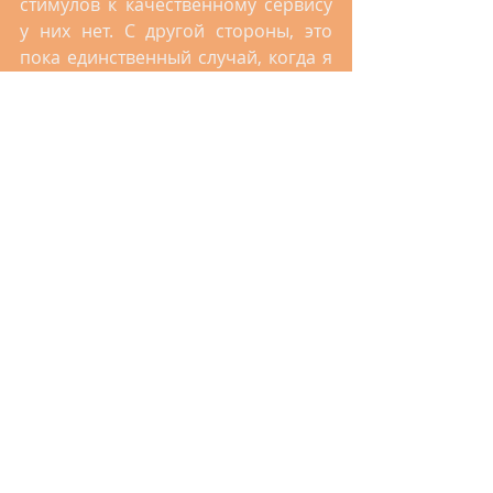
стимулов к качественному сервису 
у них нет. С другой стороны, это 
пока единственный случай, когда я 
встречаю на Аитутаки 
гастарбайтеров.
За соседним столиком – 
австралиец, из Мельбурна. Он 
спросил меня про мой 
заплатанный локоть. И показал 
огромный шов у себя на груди. Это 
он так начал свое путешествие по 
Островам Кука – на Раротонге. 
Запускал дрон. Бродячему псу звук 
дрона не понравился…
Собачья судьба на Раротонге и на 
Аитутаки диаметрально 
противоположна. На Раротонге 