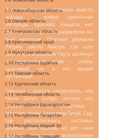
Всё непременно чистенько, вместо 
2.5 Новосибирская область
забора – живая цветочная 
2.6 Омская область
изгородь. Красиво. Нищеты нет 
вообще. Кое-где есть развалюхи, но 
2.7 Кемеровская область
они нежилые. Проехал деревню 
2.8 Красноярский край
Реуреу, школу Араура, где шли 
2.9 Иркутская область
занятия, а в деревне Тауту заглянул 
в деревенский храм – очень 
2.10 Республика Бурятия
красивый, но в это время 
2.11 Томская область
пустынный.
2.12 Курганская область
Свернул с дороги посмотреть, что 
2.13 Челябинская область
такое Gina’s Lodge, потому что 
2.14 Республика Башкортостан
слышал, что его владелица – 
местная арики, королева Тутай. Сад, 
2.15 Республика Татарстан
где располагались гостевые 
2.16 Республика Марий Эл
домики, был красив, но вот сами 
домики оставляли впечатление 
2.17 Республика Чувашия