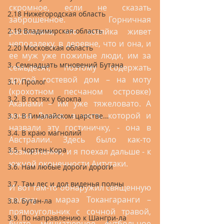
скромное, если не сказать 
2.18 Нижегородская область
заброшенное. Горничная 
рассказала, что хозяйка живет 
2.19 Владимирская область
неподалеку, в деревне, что и она, и 
2.20 Московская область
ее муж уже пожилые люди, им за 
3. Семнадцать мгновений Бутана
семьдесят, поэтому содержать 
другой гостевой дом – на моту 
3.1. Пролог
(крохотном песчаном островке) 
3.2. В гостях у брокпа
Акаиами – им уже тяжеловато. А 
дочка Джина, в честь которой и 
3.3. В Гималайском царстве...
назвали эту гостиничку, - она в 
3.4. В краю магнолий
Австралии. Здесь было как-то 
3.5. Чортен-Кора
безжизненно, и я поехал дальше - к 
южной оконечности Аитутаки.
3.6. Нам любые дороги дороги
3.7. Там лес и дол виденья полны
И вот там-то обнаружил священную 
поляну – мараэ Токангаранги – 
3.8. Бутан-ла
прямоугольник с сочной травой, 
3.9. По направлению к Шангри-ла
будто миниатюрное футбольное 