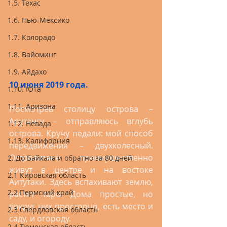
1.5. Техас
1.6. Нью-Мексико
1.7. Колорадо
1.8. Вайоминг
1.9. Айдахо
10 июня 2019 года.
1.10. Юта
1.11. Аризона
Посмотрев столицу острова – 
Арутангу – отправляюсь вглубь 
1.12. Невада
острова. Кручу педали: мой способ 
1.13. Калифорния
передвижения – двухколесный. 
Островитяне преимущественно 
2. До Байкала и обратно за 80 дней
живут в центре и на востоке 
2.1 Кировская область
Аитутаки. Здесь вспахивают землю, 
2.2 Пермский край
растят таро. Дома простые, но 
вокруг них просторно, есть место и 
2.3 Свердловская область
саду, и огороду.
2.4 Тюменская область