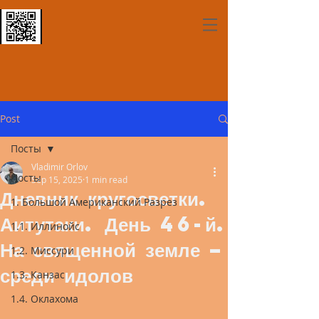
Post
Посты
Vladimir Orlov
Посты
Sep 15, 2025
1 min read
Дневник кругосветки.
1. Большой Американский Разрез
Аитутаки. День 46-й.
1.1. Иллинойс
На священной земле –
1.2. Миссури
среди идолов
1.3. Канзас
1.4. Оклахома