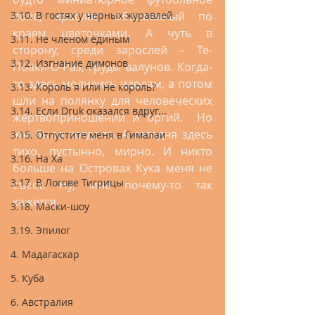
поле, красиво обсаженный по 
3.10. В гостях у черных журавлей
краям цветочками. А чуть в 
3.11. Не членом единым
сторону, среди зарослей – Те-
3.12. Изгнание димонов
Поаки-О-Раэ, груды валунов. Когда-
то здесь молились идолам, а потом 
3.13. Король я или не король?
шли на полянку для человеческих 
3.14. Если Druk оказался вдруг...
жертвоприношений и оргий.  Но 
это было когда-то. А сегодня здесь 
3.15. Отпустите меня в Гималаи
тихо, пустынно, мирно. И никто 
3.16. На Ха
больше на Островах Кука меня не 
3.17. В Логове Тигрицы
съест. Ну, мне почему-то так 
кажется.
3.18. Маски-шоу
3.19. Эпилог
4. Мадагаскар
5. Куба
6. Австралия