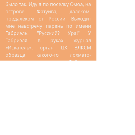
было так. Иду я по поселку Омоа, на 
острове Фатуива, далеком-
предалеком от России. Выходит 
мне навстречу парень по имени 
Габриэль. "Русский? Ура!" У 
Габриэля в руках журнал 
«Искатель», орган ЦК ВЛКСМ 
образца какого-то лохмато-
семидесятого года. Габриэль 
вполне свободно объясняется по-
русски, и даже читает и пишет, 
смотрит русскую программу 
«Поедем и поедим», но главное – 
этот отец троих детей и вполне 
женатый молодой мужчина 
просиживает дни и ночи напролет 
в медленном фатуивском 
интернете, где его обучают 
тонкостям русского языка… нет, не 