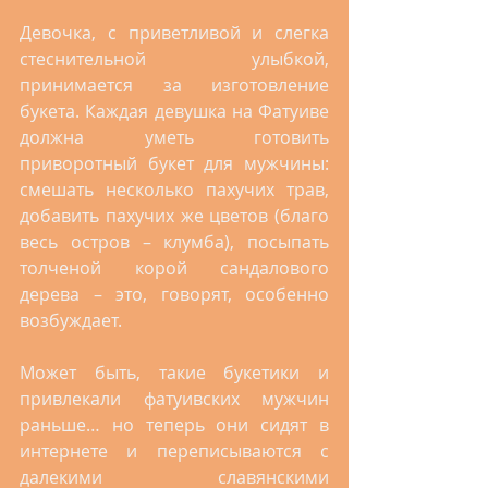
Девочка, с приветливой и слегка 
стеснительной улыбкой, 
принимается за изготовление 
букета. Каждая девушка на Фатуиве 
должна уметь готовить 
приворотный букет для мужчины: 
смешать несколько пахучих трав, 
добавить пахучих же цветов (благо 
весь остров – клумба), посыпать 
толченой корой сандалового 
дерева – это, говорят, особенно 
возбуждает. 
Может быть, такие букетики и 
привлекали фатуивских мужчин 
раньше… но теперь они сидят в 
интернете и переписываются с 
далекими славянскими 