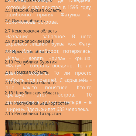
Испанец Альваро де Мендана, 
который сюда пристал в 1595 году, 
2.5 Новосибирская область
ошибочно принял Фатуива за 
2.6 Омская область
Соломоновы острова. 
2.7 Кемеровская область
Название – забавное. В него 
2.8 Красноярский край
вкралась лишняя буква «х»: Фату-
Хива. Или, наоборот, потерялась. 
2.9 Иркутская область
«Ива» - девять. «Хива» - крыша. 
2.10 Республика Бурятия
«Фату» - собрать воедино. То ли 
2.11 Томская область
девятку собрать. То ли просто 
собрать под крышей. С «крышей» - 
2.12 Курганская область
оно как-то понятнее. Кто-то 
2.13 Челябинская область
крышует этот остров. 10 
километров в длину и четыре – в 
2.14 Республика Башкортостан
ширину. Здесь живет 633 человека.
2.15 Республика Татарстан
2.16 Республика Марий Эл
2.17 Республика Чувашия