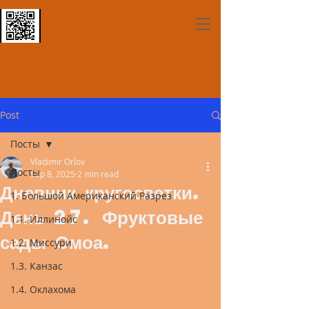
Post
Посты
Vladimir Orlov
Посты
Sep 8, 2025
2 min read
Дневник кругосветки.
1. Большой Американский Разрез
День 27. Фруктовые
1.1. Иллинойс
сады Омоа.
1.2. Миссури
1.3. Канзас
1.4. Оклахома