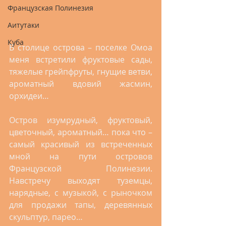
Французская Полинезия
Аитутаки
Куба
В столице острова – поселке Омоа 
меня встретили фруктовые сады, 
тяжелые грейпфруты, гнущие ветви, 
ароматный вдовий жасмин, 
орхидеи…  
Остров изумрудный, фруктовый, 
цветочный, ароматный… пока что – 
самый красивый из встреченных 
мной на пути островов 
Французской Полинезии. 
Навстречу выходят туземцы, 
нарядные, с музыкой, с рыночком 
для продажи тапы, деревянных 
скульптур, парео… 