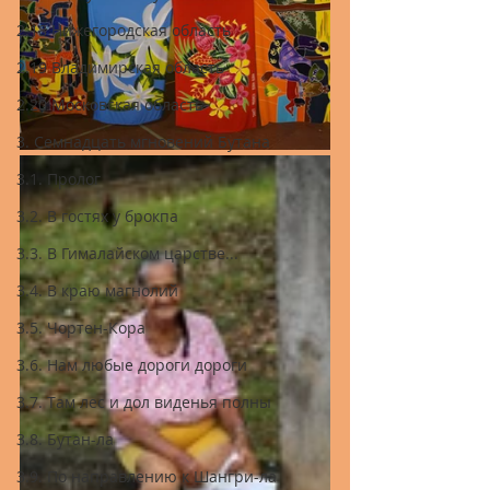
2.18 Нижегородская область
2.19 Владимирская область
2.20 Московская область
3. Семнадцать мгновений Бутана
3.1. Пролог
3.2. В гостях у брокпа
3.3. В Гималайском царстве...
3.4. В краю магнолий
3.5. Чортен-Кора
3.6. Нам любые дороги дороги
3.7. Там лес и дол виденья полны
3.8. Бутан-ла
3.9. По направлению к Шангри-ла