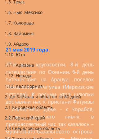
1.5. Техас
1.6. Нью-Мексико
1.7. Колорадо
1.8. Вайоминг
1.9. Айдахо
21 мая 2019 года.
1.10. Юта
27-й день кругосветки. 8-й день 
1.11. Аризона
путешествия по Океании. 6-й день 
1.12. Невада
путешествия на Арануи, поселок 
1.13. Калифорния
Омоа, остров Фатуива  (Маркизские 
острова). К восьми утра шлюпки 
2. До Байкала и обратно за 80 дней
доставили нас к пристани Фатуивы 
2.1 Кировская область
– скалистого, даже – с корабля, 
после утреннего ливня, в 
2.2 Пермский край
предрассветный час так казалось – 
2.3 Свердловская область
мрачновато-базальтового острова. 
2.4 Тюменская область