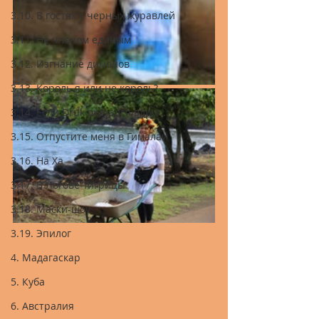
3.10. В гостях у черных журавлей
3.11. Не членом единым
3.12. Изгнание димонов
3.13. Король я или не король?
3.14. Если Druk оказался вдруг...
3.15. Отпустите меня в Гималаи
3.16. На Ха
3.17. В Логове Тигрицы
3.18. Маски-шоу
3.19. Эпилог
4. Мадагаскар
5. Куба
6. Австралия