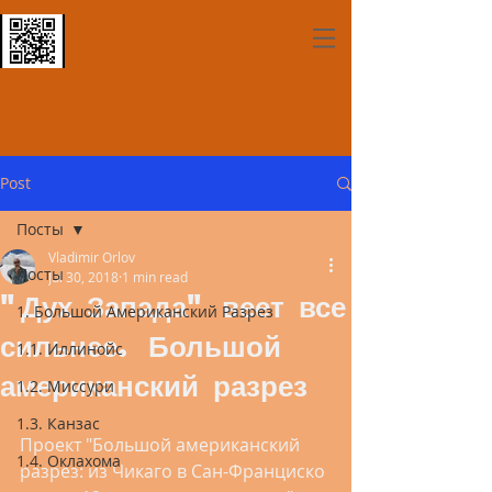
Post
Посты
Vladimir Orlov
Посты
Jul 30, 2018
1 min read
"Дух Запада" веет все
1. Большой Американский Разрез
сильнее. Большой
1.1. Иллинойс
американский разрез
1.2. Миссури
1.3. Канзас
Проект "Большой американский 
1.4. Оклахома
разрез: из Чикаго в Сан-Франциско 