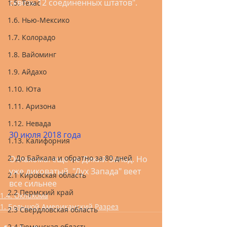
сквозь 12 соединенных штатов".   
1.5. Техас
1.6. Нью-Мексико
1.7. Колорадо
1.8. Вайоминг
1.9. Айдахо
1.10. Юта
1.11. Аризона
1.12. Невада
30 июля 2018 года
1.13. Калифорния
2. До Байкала и обратно за 80 дней
Оклахома: еще не Дикий Запад. Но 
уже диковатый. "Дух Запада" веет 
2.1 Кировская область
все сильнее 
2.2 Пермский край
1.4. Оклахома
1. Большой Американский Разрез
2.3 Свердловская область
2.4 Тюменская область