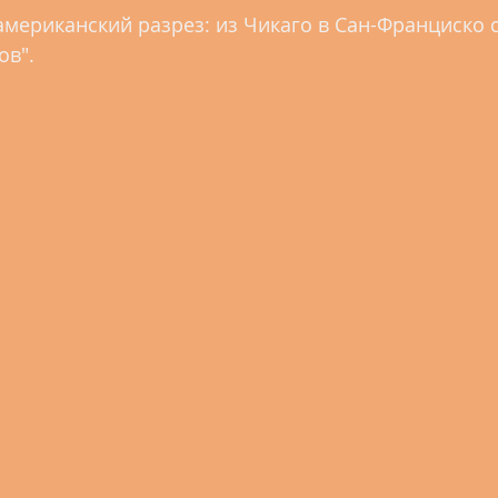
2.4 Тюменская область
2.5 Новосибирская област
мериканский разрез: из Чикаго в Сан-Франциско с
".   
 Кемеровская область
2.8 Красноярский край
2.
2.11 Томская область
2.12 Курганская область
2.14 Республика Башкортостан
2.15 Республика 