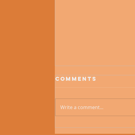
Comments
Write a comment...
66-й маршрут покорен.
Большой американский