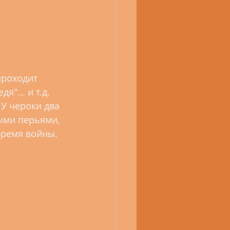
"... и т.д. 
 У чероки два 
ыми перьями, 
время войны. 