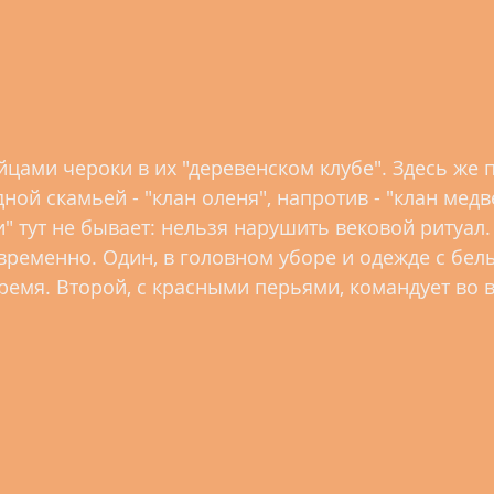
ной скамьей - "клан оленя", напротив - "клан медведя
" тут не бывает: нельзя нарушить вековой ритуал.
временно. Один, в головном уборе и одежде с бел
ремя. Второй, с красными перьями, командует во 