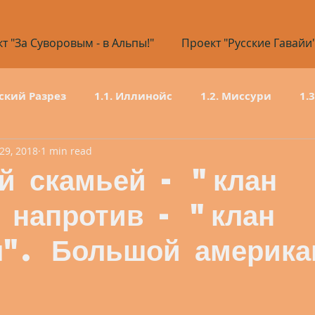
т "За Суворовым - в Альпы!"
Проект "Русские Гавайи
ский Разрез
1.1. Иллинойс
1.2. Миссури
1.
 29, 2018
1 min read
1.6. Нью-Мексико
1.7. Колорадо
1.8. Вайом
й скамьей - "клан
 напротив - "клан
1.12. Невада
1.13. Калифорния
я". Большой америка
80 дней
2.1 Кировская область
2.2 Пермский кр