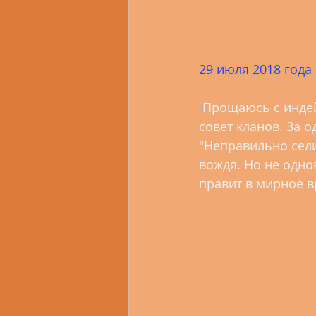
29 июля 2018 года
 Прощаюсь с индейцами чероки в их "деревенском клубе". Здесь же проходит 
совет кланов. За од
"Неправильно сели
вождя. Но не одно
правит в мирное в