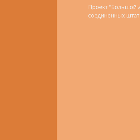
2.3 Свердловская область
Проект "Большой а
соединенных штатов
2.6 Омская область
2.7
2.10 Республика Бурятия
2.13 Челябинская область