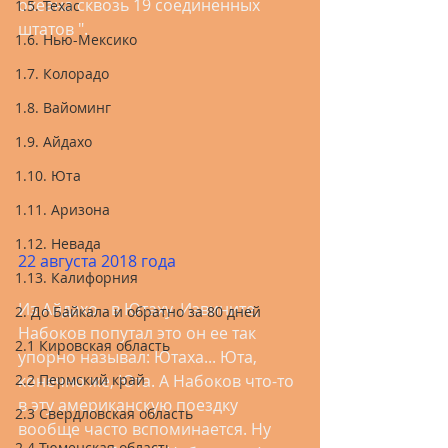
океана сквозь 19 соединенных 
1.5. Техас
штатов ".    
1.6. Нью-Мексико
1.7. Колорадо
1.8. Вайоминг
1.9. Айдахо
1.10. Юта
1.11. Аризона
1.12. Невада
22 августа 2018 года
1.13. Калифорния
Из Айдахо - в Ютаху. Извините, 
2. До Байкала и обратно за 80 дней
Набоков попутал это он ее так 
2.1 Кировская область
упорно называл: Ютаха... Юта, 
конечно же, Юта. А Набоков что-то 
2.2 Пермский край
в эту американскую поездку 
2.3 Свердловская область
вообще часто вспоминается. Ну 
2.4 Тюменская область