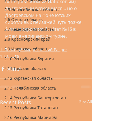
вот и (нелюбимый Набоковым) 
Достоевский вспомнился... но о 
2.5 Новосибирская область
Достоевском на фоне ютских 
2.6 Омская область
сиротливых пейзажей чуть позже. 
А пока: здравствуй, Штат №16 в 
2.7 Кемеровская область
моем американском турне. 
2.8 Красноярский край
2.9 Иркутская область
1. Большой Американский Разрез
1.10. Юта
2.10 Республика Бурятия
2.11 Томская область
2.12 Курганская область
2.13 Челябинская область
2.14 Республика Башкортостан
Recent Posts
See All
2.15 Республика Татарстан
2.16 Республика Марий Эл
2.17 Республика Чувашия