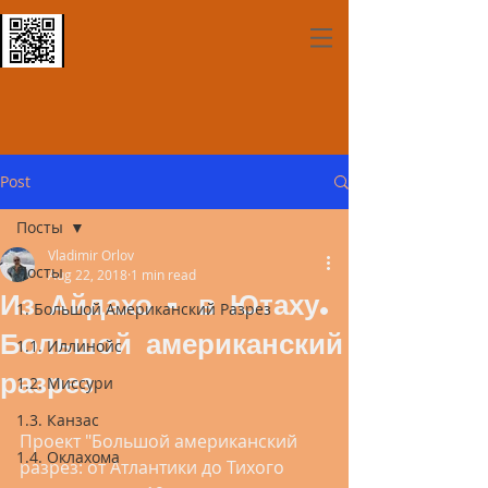
Post
Посты
Vladimir Orlov
Посты
Aug 22, 2018
1 min read
Из Айдахо - в Ютаху.
1. Большой Американский Разрез
Большой американский
1.1. Иллинойс
разрез
1.2. Миссури
1.3. Канзас
Проект "Большой американский 
1.4. Оклахома
разрез: от Атлантики до Тихого 