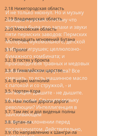
2.18 Нижегородская область
И не только нюхнул. Но и музыку 
2.19 Владимирская область
заводов я разъял. Потому что 
выставка была про запахи и звуки 
2.20 Московская область
пяти пермских заводов: Пермских 
3. Семнадцать мгновений Бутана
Моторов; мукомольного; детской 
фабрики игрушек; целлюлозно-
3.1. Пролог
бумажного комбината; и 
3.2. В гостях у брокпа
производителя травных и медовых 
3.3. В Гималайском царстве...
добавок. Рецепт искусства? Все 
смешать, то есть машинное масло 
3.4. В краю магнолий
с патокой и со стружкой, - и 
3.5. Чортен-Кора
ингаляция. Дышите - не дышите. 
Или по ушам. Слышите музыку 
3.6. Нам любые дороги дороги
революции? Интеллигенция в 
3.7. Там лес и дол виденья полны
заискивающем 
коленопреклонении перед 
3.8. Бутан-ла
пролетариатом. Действительно, 
3.9. По направлению к Шангри-ла