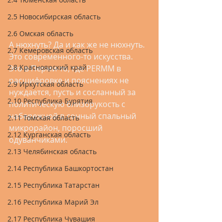
2.5 Новосибирская область
2.6 Омская область
А нюхнуть? Да и как же не нюхнуть. 
2.7 Кемеровская область
Это современного-то искусства. 
2.8 Красноярский край
Это в Перми-то, где PERMM в 
расшифровке и пояснениях не 
2.9 Иркутская область
нуждается, пусть и сосланный за 
2.10 Республика Бурятия
политическую близорукость с 
набережной в сонный спальный 
2.11 Томская область
микрорайон, поросший 
2.12 Курганская область
одуванчиками.
2.13 Челябинская область
2.14 Республика Башкортостан
2.15 Республика Татарстан
2.16 Республика Марий Эл
2.17 Республика Чувашия