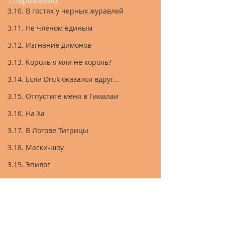
современно.
3.10. В гостях у черных журавлей
3.11. Не членом единым
3.12. Изгнание димонов
3.13. Король я или не король?
3.14. Если Druk оказался вдруг...
3.15. Отпустите меня в Гималаи
3.16. На Ха
3.17. В Логове Тигрицы
3.18. Маски-шоу
3.19. Эпилог
4. Мадагаскар
5. Куба
6. Австралия
2. До Байкала и обратно за 80 дней