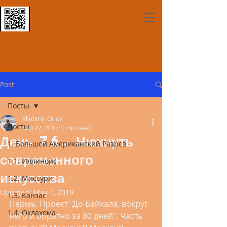
Post
Посты
Vladimir Orlov
Посты
Sep 22, 2017
1 min read
День 76. Нюхнуть
1. Большой Американский Разрез
современного
1.1. Иллинойс
искусства
1.2. Миссури
Updated:
May 1, 2019
1.3. Канзас
Пермь. Проект "До Байкала, вокруг 
1.4. Оклахома
него и обратно за 80 дней". Часть 