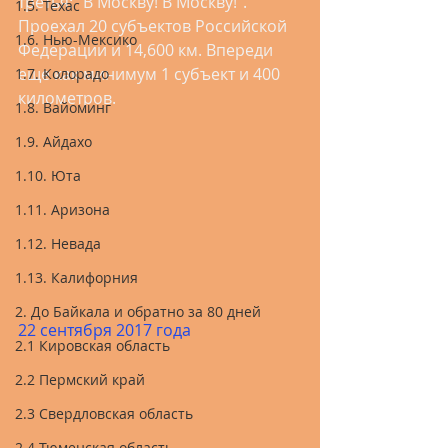
третья: "В Москву! В Москву!". 
1.5. Техас
Проехал 20 субъектов Российской 
1.6. Нью-Мексико
Федерации и 14,600 км. Впереди 
еще как минимум 1 субъект и 400 
1.7. Колорадо
километров.
1.8. Вайоминг
1.9. Айдахо
1.10. Юта
1.11. Аризона
1.12. Невада
1.13. Калифорния
2. До Байкала и обратно за 80 дней
22 сентября 2017 года
2.1 Кировская область
2.2 Пермский край
2.3 Свердловская область
2.4 Тюменская область