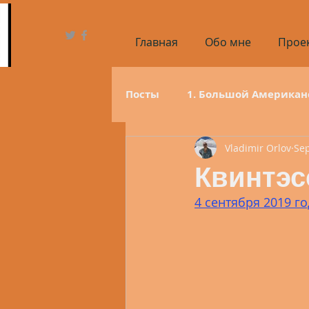
Главная
Обо мне
Проек
Посты
1. Большой Американ
Vladimir Orlov
Sep
1.4. Оклахома
1.5. Техас
Квинтэс
4 сентября 2019 го
1.10. Юта
1.11. Аризона
2. До Байкала и обратно за 