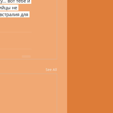
.. вот тебе и 
ийцы не 
встралия для 
See All