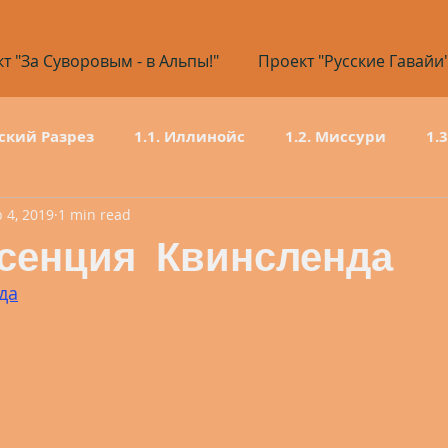
т "За Суворовым - в Альпы!"
Проект "Русские Гавайи
ский Разрез
1.1. Иллинойс
1.2. Миссури
1.
 4, 2019
1 min read
1.6. Нью-Мексико
1.7. Колорадо
1.8. Вайом
сенция Квинсленда
да
1.12. Невада
1.13. Калифорния
80 дней
2.1 Кировская область
2.2 Пермский кр