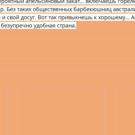
роятный апельсиновый закат... включаешь горелку.
ер. Без таких общественных барбекюшниц австрал
 и свой досуг. Вот так привыкнешь к хорошему... А
 безупречно удобная страна.