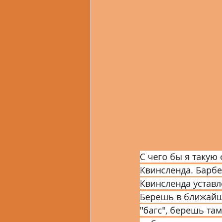
2.3 Свердловская область
2.6 Омская область
2.7
2.10 Республика Бурятия
2.13 Челябинская область
С чего бы я такую 
Квинсленда. Барб
Квинсленда устав
Берешь в ближайш
"багс", берешь та