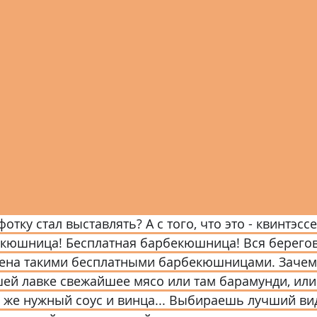
2.4 Тюменская область
2.5 Новосибирская област
 Кемеровская область
2.8 Красноярский край
2.
2.11 Томская область
2.12 Курганская область
2.14 Республика Башкортостан
2.15 Республика 
фотку стал выставлять? А с того, что это - квинтэсс
екюшница! Бесплатная барбекюшница! Вся берегов
лена такими бесплатными барбекюшницами. Зачем 
ей лавке свежайшее мясо или там барамунди, или
м же нужный соус и винца... Выбираешь лучший вид