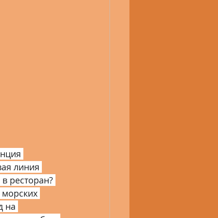
ь
9 Иркутская область
Татарстан
енция 
ая линия 
в ресторан? 
 морских 
 на 