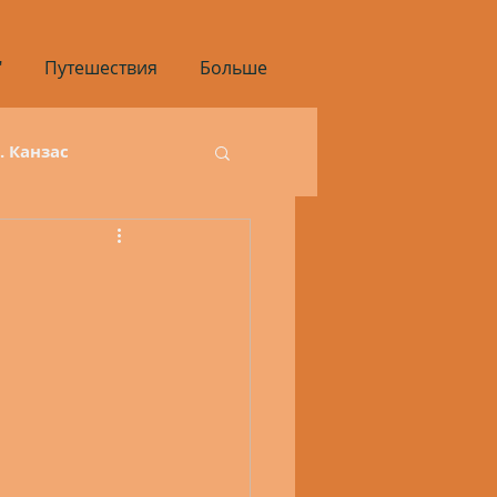
"
Путешествия
Больше
3. Канзас
инг
1.9. Айдахо
ай