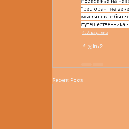
побережье на неве
"ресторан" на веч
мыслят свое бытие
путешественника -
6. Австралия
Recent Posts