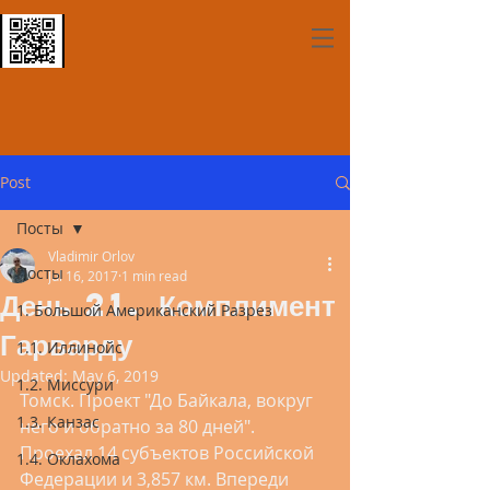
Post
Посты
Vladimir Orlov
Посты
Jul 16, 2017
1 min read
День 21. Комплимент
1. Большой Американский Разрез
Гарварду
1.1. Иллинойс
Updated:
May 6, 2019
1.2. Миссури
Томск. Проект "До Байкала, вокруг 
1.3. Канзас
него и обратно за 80 дней". 
Проехал 14 субъектов Российской 
1.4. Оклахома
Федерации и 3,857 км. Впереди 