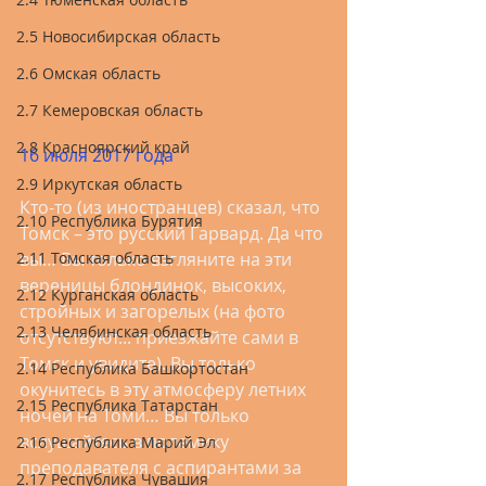
2.5 Новосибирская область
2.6 Омская область
2.7 Кемеровская область
2.8 Красноярский край
16 июля 2017 года
2.9 Иркутская область
Кто-то (из иностранцев) сказал, что 
2.10 Республика Бурятия
Томск – это русский Гарвард. Да что 
вы… Вы только взгляните на эти 
2.11 Томская область
вереницы блондинок, высоких, 
2.12 Курганская область
стройных и загорелых (на фото 
2.13 Челябинская область
отсутствуют... приезжайте сами в 
Томск и увидите). Вы только 
2.14 Республика Башкортостан
окунитесь в эту атмосферу летних 
2.15 Республика Татарстан
ночей на Томи… Вы только 
вслушайтесь в полемику 
2.16 Республика Марий Эл
преподавателя с аспирантами за 
2.17 Республика Чувашия