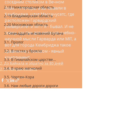
соседним столиком в Вечном 
2.18 Нижегородская область
Зове... А теперь: а вы бывали в 
Кембридже, штат Массачусетс, где 
2.19 Владимирская область
расположен Гарвардский 
2.20 Московская область
университет и MIT? Я - бывал. И не 
скажу, как там для кипения учебно-
3. Семнадцать мгновений Бутана
научной мысли Гарварда или MIT, а 
3.1. Пролог
вот для города Кембриджа такое 
сравнение с Томском - явный 
3.2. В гостях у брокпа
комплимент.
3.3. В Гималайском царстве...
2. До Байкала и обратно за 80 дней
3.4. В краю магнолий
2.11 Томская область
3.5. Чортен-Кора
3.6. Нам любые дороги дороги
3.7. Там лес и дол виденья полны
3.8. Бутан-ла
Recent Posts
See All
3.9. По направлению к Шангри-ла