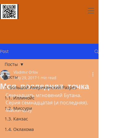
Post
Посты
Vladimir Orlov
Посты
May 29, 2017
1 min read
Моя последняя точка
1. Большой Американский Разрез
Семнадцать мгновений Бутана. 
1.1. Иллинойс
Серия семнадцатая (и последняя). 
1.2. Миссури
Маски-шоу
1.3. Канзас
1.4. Оклахома