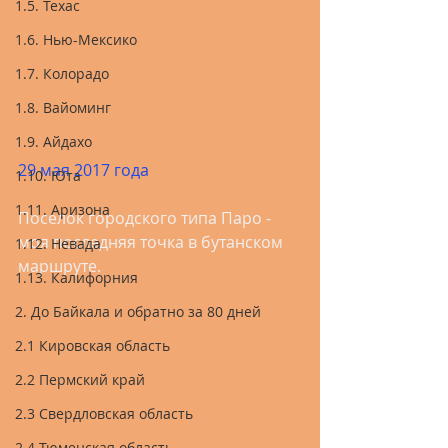
1.5. Техас
1.6. Нью-Мексико
1.7. Колорадо
1.8. Вайоминг
1.9. Айдахо
29 мая 2017 года
1.10. Юта
1.11. Аризона
Поселок городского типа Паро - 
моя последняя точка в бутанском 
1.12. Невада
маршруте.
1.13. Калифорния
2. До Байкала и обратно за 80 дней
2.1 Кировская область
2.2 Пермский край
2.3 Свердловская область
2.4 Тюменская область