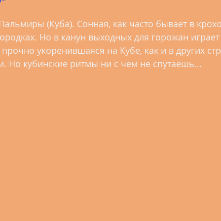
родках. Но в канун выходных для горожан играет
 прочно укоренившаяся на Кубе, как и в других стр
. Но кубинские ритмы ни с чем не спутаешь... 