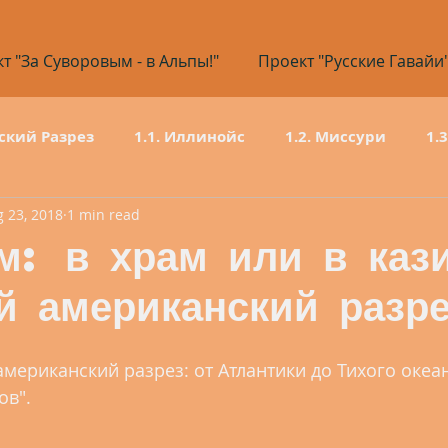
т "За Суворовым - в Альпы!"
Проект "Русские Гавайи
ский Разрез
1.1. Иллинойс
1.2. Миссури
1.
 23, 2018
1 min read
1.6. Нью-Мексико
1.7. Колорадо
1.8. Вайом
м: в храм или в каз
 американский разре
1.12. Невада
1.13. Калифорния
мериканский разрез: от Атлантики до Тихого океан
80 дней
2.1 Кировская область
2.2 Пермский кр
в".  