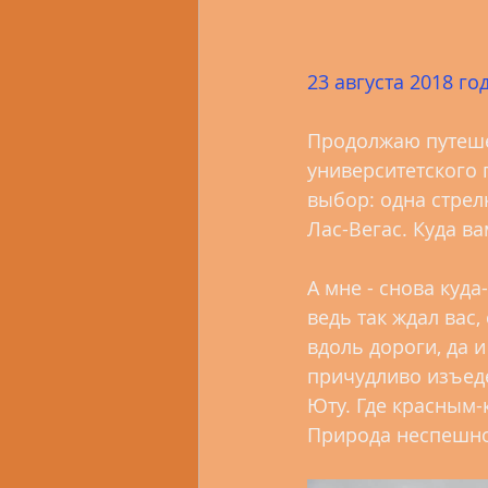
23 августа 2018 го
Продолжаю путешес
университетского 
выбор: одна стрел
Лас-Вегас. Куда ва
А мне - снова куда
ведь так ждал вас
вдоль дороги, да и
причудливо изъеде
Юту. Где красным-к
Природа неспешно