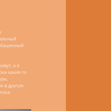
о 
иальный 
езбашенный 
ивут; а я 
рки какие-то 
ры, 
ю в другую 
пока 