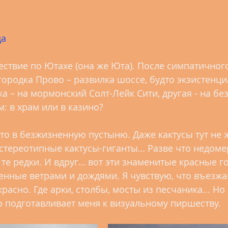
да
твие по Ютахе (она же Юта). После симпатичног
городка Прово – развилка шоссе, будто экзистенц
ка – на мормонский Солт-Лейк Сити, другая - на б
м: в храм или в казино?
-то в безжизненную пустыню. Даже кактусы тут не ж
, стереотипные кактусы-гиганты… Разве что недоме
 те редки. И вдруг… вот эти знаменитые красные го
нные ветрами и дождями. Я чувствую, что въезжа
расно. Где арки, столбы, мосты из песчаника... Но 
 подготавливает меня к визуальному пиршеству.