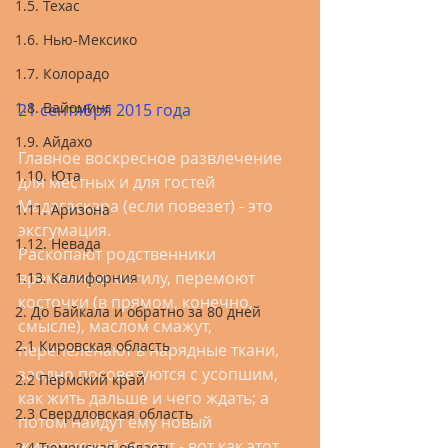
1.5. Техас
1.6. Нью-Мексико
1.7. Колорадо
1.8. Вайоминг
21 сентября 2015 года
1.9. Айдахо
Главное воскресное развлечение 
1.10. Юта
для местных и для гостей 
Мадагаскара (если повезет) - это 
1.11. Аризона
эксгумация.
1.12. Невада
Раскопают родственники 
временную могилу, перемоют 
1.13. Калифорния
косточки (в прямом, конечно, 
2. До Байкала и обратно за 80 дней
смысле), маслом смажут, 
2.1 Кировская область
перепеленают в нарядные ткани, 
заодно посоветуются с усопшим, 
2.2 Пермский край
как жить дальше и чего ждать; а 
2.3 Свердловская область
потом найдут ему новый 
живописный погост - вот как этот, 
2.4 Тюменская область