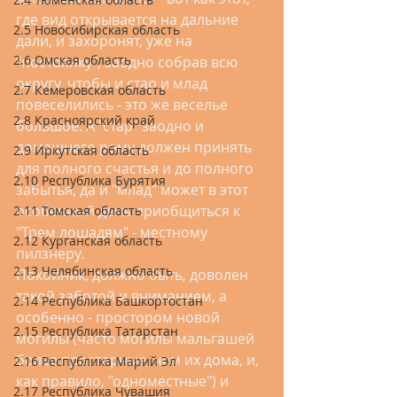
где вид открывается на дальние 
2.5 Новосибирская область
дали, и захоронят, уже на 
2.6 Омская область
"постоянку", заодно собрав всю 
округу, чтобы и стар и млад 
2.7 Кемеровская область
повеселились - это же веселье 
2.8 Красноярский край
большое. А "стар" заодно и 
домашнего рому должен принять 
2.9 Иркутская область
для полного счастья и до полного 
2.10 Республика Бурятия
забытья, да и "млад" может в этот 
особенный день приобщиться к 
2.11 Томская область
"Трем лошадям" - местному 
2.12 Курганская область
пилзнеру.
2.13 Челябинская область
Покойник, должно быть, доволен 
такой заботой и вниманием, а 
2.14 Республика Башкортостан
особенно - простором новой 
2.15 Республика Татарстан
могилы (часто могилы мальгашей 
более просторные, чем их дома, и, 
2.16 Республика Марий Эл
как правило, "одноместные") и 
2.17 Республика Чувашия