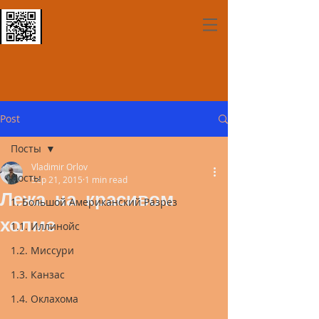
Post
Посты
Vladimir Orlov
Посты
Sep 21, 2015
1 min read
Лежа на красивом
1. Большой Американский Разрез
холме
1.1. Иллинойс
1.2. Миссури
1.3. Канзас
1.4. Оклахома