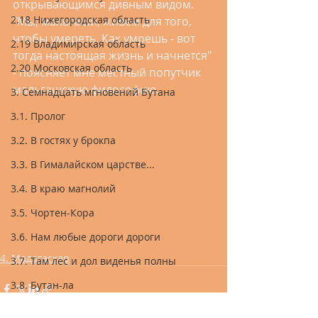
открывающимся дивным видом. 
2.18 Нижегородская область
"Мы, мальгаши, живем для того, 
чтобы умереть. Как умрешь - вот 
2.19 Владимирская область
тогда настоящая жизнь и начнется" 
2.20 Московская область
- поясняет мне местный попутчик 
мальгашскую философию.
3. Семнадцать мгновений Бутана
3.1. Пролог
3.2. В гостях у брокпа
3.3. В Гималайском царстве...
3.4. В краю магнолий
3.5. Чортен-Кора
3.6. Нам любые дороги дороги
4. Мадагаскар
3.7. Там лес и дол виденья полны
3.8. Бутан-ла
3.9. По направлению к Шангри-ла