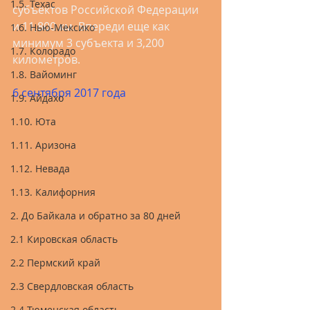
1.5. Техас
субъектов Российской Федерации 
и 11,800 км. Впереди еще как 
1.6. Нью-Мексико
минимум 3 субъекта и 3,200 
1.7. Колорадо
километров.
1.8. Вайоминг
6 сентября 2017 года
1.9. Айдахо
1.10. Юта
1.11. Аризона
1.12. Невада
1.13. Калифорния
2. До Байкала и обратно за 80 дней
2.1 Кировская область
2.2 Пермский край
2.3 Свердловская область
2.4 Тюменская область