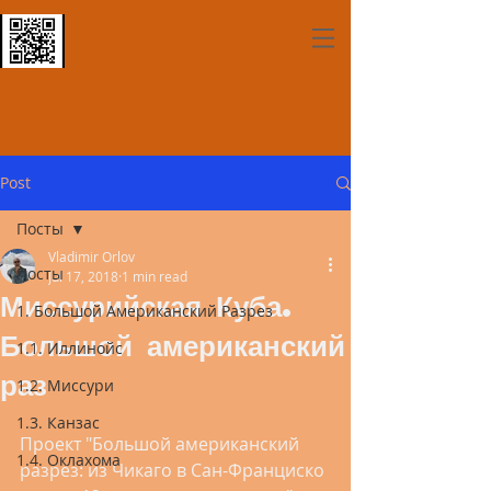
Post
Посты
Vladimir Orlov
Посты
Jul 17, 2018
1 min read
Миссурийская Куба.
1. Большой Американский Разрез
Большой американский
1.1. Иллинойс
раз
1.2. Миссури
1.3. Канзас
Проект "Большой американский 
1.4. Оклахома
разрез: из Чикаго в Сан-Франциско 