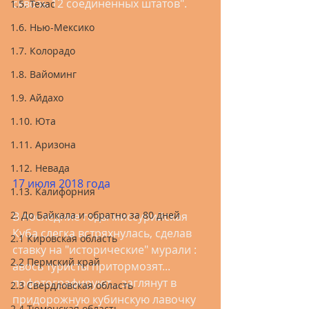
сквозь 12 соединенных штатов".  
1.5. Техас
1.6. Нью-Мексико
1.7. Колорадо
1.8. Вайоминг
1.9. Айдахо
1.10. Юта
1.11. Аризона
1.12. Невада
17 июля 2018 года
1.13. Калифорния
2. До Байкала и обратно за 80 дней
В последние годы миссурийская 
Куба слегка встряхнулась, сделав 
2.1 Кировская область
ставку на "исторические" мурали : 
2.2 Пермский край
авось туристы притормозят... 
пофотографируют... заглянут в 
2.3 Свердловская область
придорожную кубинскую лавочку 
2.4 Тюменская область