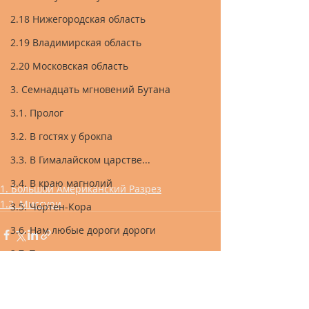
2.18 Нижегородская область
2.19 Владимирская область
2.20 Московская область
3. Семнадцать мгновений Бутана
3.1. Пролог
3.2. В гостях у брокпа
3.3. В Гималайском царстве...
3.4. В краю магнолий
1. Большой Американский Разрез
1.2. Миссури
3.5. Чортен-Кора
3.6. Нам любые дороги дороги
3.7. Там лес и дол виденья полны
3.8. Бутан-ла
3.9. По направлению к Шангри-ла