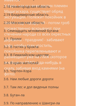
имеется.
У бара, как и у всех других племен 
2.18 Нижегородская область
Мадагаскара, существует обряд 
2.19 Владимирская область
эксгумации. Полежит покойник в 
таком году год-другой - потом гроб 
2.20 Московская область
торжественно вскрывают, при 
3. Семнадцать мгновений Бутана
стечении народа со всех окрестных 
3.1. Пролог
деревень - праздник! - забивают 
зебу, чтобы всех угостить, 
3.2. В гостях у брокпа
покойника перепеленывают и 
3.3. В Гималайском царстве...
размещают уже на ПМЖ (которое 
вообще-то ПМС) куда-нибудь в 
3.4. В краю магнолий
скалу, забивая вход камнями (на 
3.5. Чортен-Кора
фото).
3.6. Нам любые дороги дороги
3.7. Там лес и дол виденья полны
3.8. Бутан-ла
3.9. По направлению к Шангри-ла