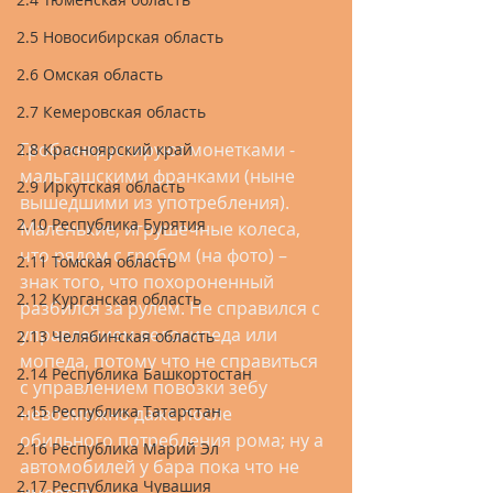
2.5 Новосибирская область
2.6 Омская область
2.7 Кемеровская область
Гроб инкрустируют монетками - 
2.8 Красноярский край
мальгашскими франками (ныне 
2.9 Иркутская область
вышедшими из употребления). 
2.10 Республика Бурятия
Маленькие, игрушечные колеса, 
что рядом с гробом (на фото) – 
2.11 Томская область
знак того, что похороненный 
2.12 Курганская область
разбился за рулем. Не справился с 
управлением велосипеда или 
2.13 Челябинская область
мопеда, потому что не справиться 
2.14 Республика Башкортостан
с управлением повозки зебу 
2.15 Республика Татарстан
невозможно даже после 
обильного потребления рома; ну а 
2.16 Республика Марий Эл
автомобилей у бара пока что не 
2.17 Республика Чувашия