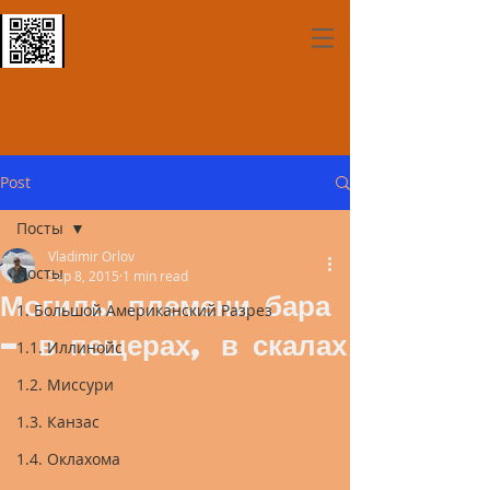
Post
Посты
Vladimir Orlov
Посты
Sep 8, 2015
1 min read
Могилы племени бара
1. Большой Американский Разрез
– в пещерах, в скалах
1.1. Иллинойс
1.2. Миссури
1.3. Канзас
1.4. Оклахома