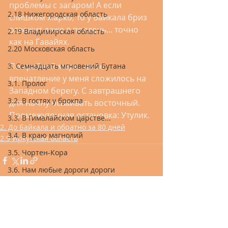
проблемы с загаром! А если 
2.18 Нижегородская область
слишком жарко, то у Байкала бриз 
освежит даже в полдень... точно 
2.19 Владимирская область
как на Гавайях. 
2.20 Московская область
По крайней мере, такое 
3. Семнадцать мгновений Бутана
впечатление у меня сложилось на 
3.1. Пролог
Западном берегу. С завтрашнего 
3.2. В гостях у брокпа
дня начну осваивать восточный. 
Промежуточная остановка: Утулик.
3.3. В Гималайском царстве...
2. До Байкала и обратно за 80 дней
3.4. В краю магнолий
2.9 Иркутская область
3.5. Чортен-Кора
3.6. Нам любые дороги дороги
3.7. Там лес и дол виденья полны
3.8. Бутан-ла
Recent Posts
See All
3.9. По направлению к Шангри-ла