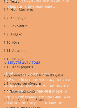
Проехал 18 субъектов Российской 
1.5. Техас
Федерации; впереди еще 3.
1.6. Нью-Мексико
1.7. Колорадо
1.8. Вайоминг
1.9. Айдахо
1.10. Юта
1.11. Аризона
1.12. Невада
6 августа 2017 года
1.13. Калифорния
Чтобы каждый ваш день на 
2. До Байкала и обратно за 80 дней
Байкале был наполнен радостью и 
2.1 Кировская область
энергией, - все просто: начинайте 
каждый день с купания в Море. Я 
2.2 Пермский край
строго соблюдаю это правило, и ни 
2.3 Свердловская область
разу не прихожу к завтраку, не 
2.4 Тюменская область