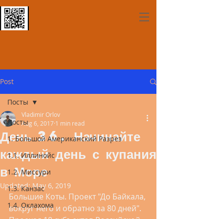
Post
Посты
Vladimir Orlov
Посты
Aug 6, 2017
1 min read
День 36. Начинайте
1. Большой Американский Разрез
каждый день с купания
1.1. Иллинойс
в Море
1.2. Миссури
Updated:
May 6, 2019
1.3. Канзас
Большие Коты. Проект "До Байкала, 
1.4. Оклахома
вокруг него и обратно за 80 дней". 