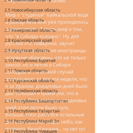
искупавшись. И не жалею.
2.5 Новосибирская область
Миф о "студеной" байкальской воде 
2.6 Омская область
в разгар лета мне уже приходилось 
развенчивать. Теперь миф о том, 
2.7 Кемеровская область
что "в Сибири холодно". Ну, для 
2.8 Красноярский край
русских это, наверное, звучит 
смешно, а вот многие иностранцы 
2.9 Иркутская область
искренне убеждены, что не только 
2.10 Республика Бурятия
зимой, но и летом в Сибири 
2.11 Томская область
холодрыга. На всякий случай 
докладываю: за все эти недели, что 
2.12 Курганская область
я за Уралом, дождливых дней было 
2.13 Челябинская область
два. (Слышал я краем уха, что в 
Москве и Подмосковье дождливых 
2.14 Республика Башкортостан
дней этим летом было чуть 
2.15 Республика Татарстан
больше, n'est pas?) Все остальные 
2.16 Республика Марий Эл
дни стоит ровная жара, небо, как 
правило, безоблачное... ну нет тут 
2.17 Республика Чувашия