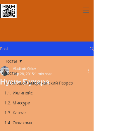
Post
Посты
Vladimir Orlov
Посты
Sep 28, 2015
1 min read
Нуси-Бухара
1. Большой Американский Разрез
1.1. Иллинойс
1.2. Миссури
1.3. Канзас
1.4. Оклахома