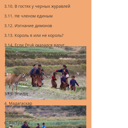
3.10. В гостях у черных журавлей
3.11. Не членом единым
3.12. Изгнание димонов
3.13. Король я или не король?
3.14. Если Druk оказался вдруг...
3.15. Отпустите меня в Гималаи
3.16. На Ха
3.17. В Логове Тигрицы
3.18. Маски-шоу
3.19. Эпилог
4. Мадагаскар
5. Куба
6. Австралия