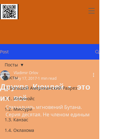
Post
Посты
Vladimir Orlov
Посты
May 17, 2017
1 min read
Друкпа Кюнлей - это
1. Большой Американский Разрез
их всё
1.1. Иллинойс
Семнадцать мгновений Бутана. 
1.2. Миссури
Серия десятая. Не членом единым
1.3. Канзас
1.4. Оклахома