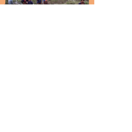
Французская Полинезия
Аитутаки
Куба
3. Семнадцать мгновений Бутана
3.11. Не членом единым
Recent Posts
See All