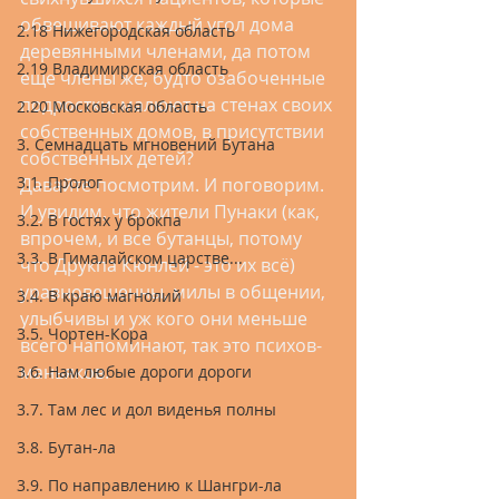
обвешивают каждый угол дома 
2.18 Нижегородская область
деревянными членами, да потом 
2.19 Владимирская область
еще члены же, будто озабоченные 
подростки, малюют на стенах своих 
2.20 Московская область
собственных домов, в присутствии 
3. Семнадцать мгновений Бутана
собственных детей?
3.1. Пролог
Давайте посмотрим. И поговорим. 
И увидим, что жители Пунаки (как, 
3.2. В гостях у брокпа
впрочем, и все бутанцы, потому 
3.3. В Гималайском царстве...
что Друкпа Кюнлей - это их всё) 
уравновешенны, милы в общении, 
3.4. В краю магнолий
улыбчивы и уж кого они меньше 
3.5. Чортен-Кора
всего напоминают, так это психов-
маньяков.
3.6. Нам любые дороги дороги
3.7. Там лес и дол виденья полны
3.8. Бутан-ла
3.9. По направлению к Шангри-ла