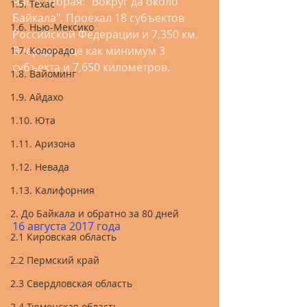
Часть вторая: "Вокруг да около 
1.5. Техас
Байкала". Проехал 18 субъектов 
1.6. Нью-Мексико
Российской Федерации и 7,350 км. 
Впереди еще как минимум 3 
1.7. Колорадо
субъекта и 7,650 километров.
1.8. Вайоминг
1.9. Айдахо
1.10. Юта
1.11. Аризона
1.12. Невада
1.13. Калифорния
2. До Байкала и обратно за 80 дней
16 августа 2017 года
2.1 Кировская область
2.2 Пермский край
2.3 Свердловская область
2.4 Тюменская область