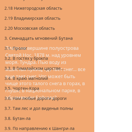
2.18 Нижегородская область
2.19 Владимирская область
2.20 Московская область
3. Семнадцать мгновений Бутана
Плато на вершине полуострова 
3.1. Пролог
Святой Нос. 1878 м. над уровнем 
3.2. В гостях у брокпа
моря. Тундра. Пью воду из 
3.3. В Гималайском царстве...
мшистых лужиц, где тает снег... все 
еще тает снег. Что может быть 
3.4. В краю магнолий
чище этого талого снега в горах, в 
3.5. Чортен-Кора
глуши, в национальном парке, в 
обрамлении Байкала?
3.6. Нам любые дороги дороги
3.7. Там лес и дол виденья полны
3.8. Бутан-ла
3.9. По направлению к Шангри-ла