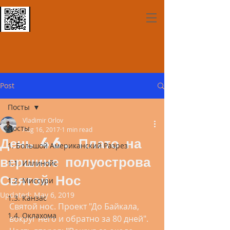
Post
Посты
Vladimir Orlov
Посты
Aug 16, 2017
1 min read
День 46. Плато на
1. Большой Американский Разрез
вершине полуострова
1.1. Иллинойс
Святой Нос
1.2. Миссури
Updated:
May 6, 2019
1.3. Канзас
Святой нос. Проект "До Байкала, 
1.4. Оклахома
вокруг него и обратно за 80 дней". 