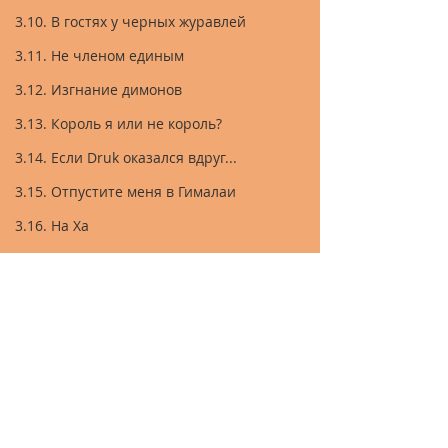
3.10. В гостях у черных журавлей
3.11. Не членом единым
3.12. Изгнание димонов
3.13. Король я или не король?
3.14. Если Druk оказался вдруг...
3.15. Отпустите меня в Гималаи
3.16. На Ха
3.17. В Логове Тигрицы
3.18. Маски-шоу
2. До Байкала и обратно за 80 дней
2.10 Республика Бурятия
3.19. Эпилог
4. Мадагаскар
5. Куба
6. Австралия