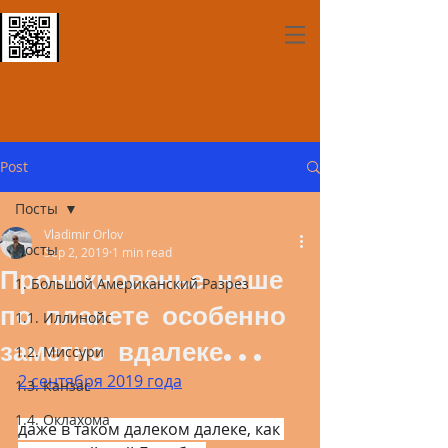
Post
Посты
Vladimir Orlov
Посты
Sep 2, 2019
1 min read
Проникновенье наше
1. Большой Американский Разрез
по планете особенно
1.1. Иллинойс
заметно вдалеке...
1.2. Миссури
2 сентября 2019 года
1.3. Канзас
1.4. Оклахома
даже в таком далеком далеке, как 