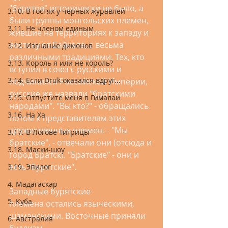
"бурятов" исторически не было, а 
3.10. В гостях у черных журавлей
были группы монгольских племен, 
3.11. Не членом единым
жившие на территориях к западу и 
востоку от Байкала, с весьма 
3.12. Изгнание димонов
различными традициями. Тех, кто 
3.13. Король я или не король?
вступил в союз с русскими и 
3.14. Если Druk оказался вдруг...
подчинился Российской Империи, 
русские же назвали "братскими 
3.15. Отпустите меня в Гималаи
народами". "Вы кто?" - обращались 
3.16. На Ха
потом к представителям этих 
дружественных племен. - "Мы 
3.17. В Логове Тигрицы
братские", - отвечали они (отсюда и 
3.18. Маски-шоу
город Братск). "Братские" - они и 
есть "бурятские". 
3.19. Эпилог
4. Мадагаскар
Западные бурятские 
5. Куба
племена остались языческими, 
шаманскими. Восточные приняли 
6. Австралия
буддизм.