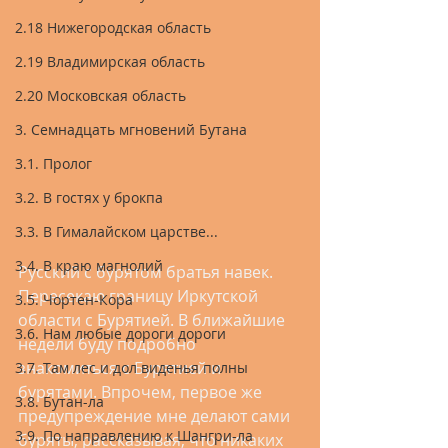
2.18 Нижегородская область
2.19 Владимирская область
2.20 Московская область
3. Семнадцать мгновений Бутана
3.1. Пролог
3.2. В гостях у брокпа
3.3. В Гималайском царстве...
3.4. В краю магнолий
Русский с бурятом братья навек. 
Пересекаю границу Иркутской 
3.5. Чортен-Кора
области с Бурятией. В ближайшие 
3.6. Нам любые дороги дороги
недели буду подробно 
знакомиться с Бурятией и 
3.7. Там лес и дол виденья полны
бурятами. Впрочем, первое же 
3.8. Бутан-ла
предупреждение мне делают сами 
3.9. По направлению к Шангри-ла
буряты, рассказывая, что никаких 