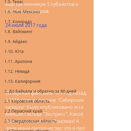
1.5. Техас
еще как минимум 5 субъектов и 
10,550 километров.
1.6. Нью-Мексико
1.7. Колорадо
24 июля 2017 года
1.8. Вайоминг
1.9. Айдахо
1.10. Юта
1.11. Аризона
1.12. Невада
1.13. Калифорния
2. До Байкала и обратно за 80 дней
Сибирская фантазия. 101 год назад, 
в 1916 году, в журнале "Сибирские 
2.1 Кировская область
записки" было опубликовано эссе 
2.2 Пермский край
Алексея Гастева "Экспресс". Какой 
простор мечты! Какой размах! А 
2.3 Свердловская область
даже мини-пророчество: это я про 
2.4 Тюменская область