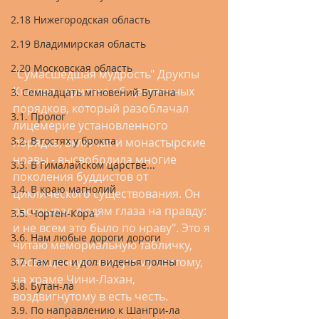
2.18 Нижегородская область
2.19 Владимирская область
2.20 Московская область
"Сумасшедшая мудрость" Друкпы 
Кюнлея - критика общественных 
3. Семнадцать мгновений Бутана
порядков, который разоблачал 
3.1. Пролог
лицемерие установленного 
3.2. В гостях у брокпа
порядка, включая и монастырские 
нравы - высвободила многие 
3.3. В Гималайском царстве...
поколения буддистов от 
3.4. В краю магнолий
циклического существования. Он 
раскрывал людям глаза на правду: 
3.5. Чортен-Кора
и не всем это было по нраву". Это я 
3.6. Нам любые дороги дороги
читаю мемориальную табличку, 
посвященную чокнутому святому, 
3.7. Там лес и дол виденья полны
на храме Чини-Лахан, 
3.8. Бутан-ла
воздвигнутому в есть честь.
3.9. По направлению к Шангри-ла