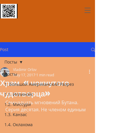
Post
Посты
Vladimir Orlov
Посты
May 17, 2017
1 min read
Храм «чокнутого
1. Большой Американский Разрез
чудотворца»
1.1. Иллинойс
Семнадцать мгновений Бутана. 
1.2. Миссури
Серия десятая. Не членом единым
1.3. Канзас
1.4. Оклахома