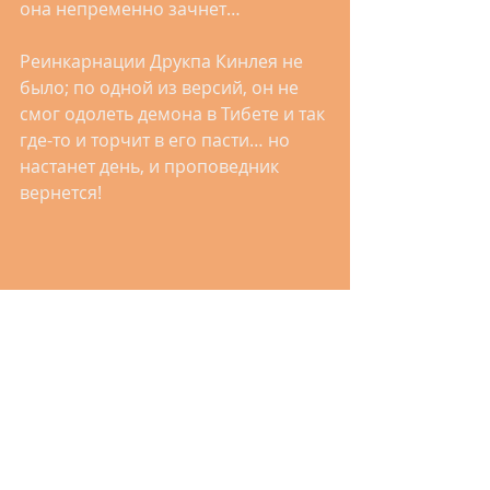
она непременно зачнет…
Реинкарнации Друкпа Кинлея не 
было; по одной из версий, он не 
смог одолеть демона в Тибете и так 
где-то и торчит в его пасти… но 
настанет день, и проповедник 
вернется!