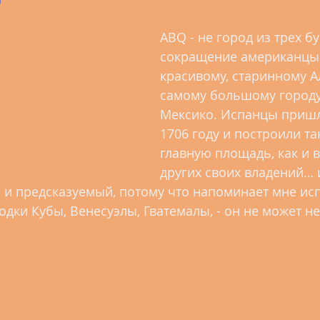
ABQ - не город из трех бу
сокращение американцы 
красивому, старинному А
самому большому городу
Мексико. Испанцы пришл
1706 году и построили та
главную площадь, как и 
других своих владений… и
 и предсказуемый, потому что напоминает мне ис
дки Кубы, Венесуэлы, Гватемалы, - он не может не