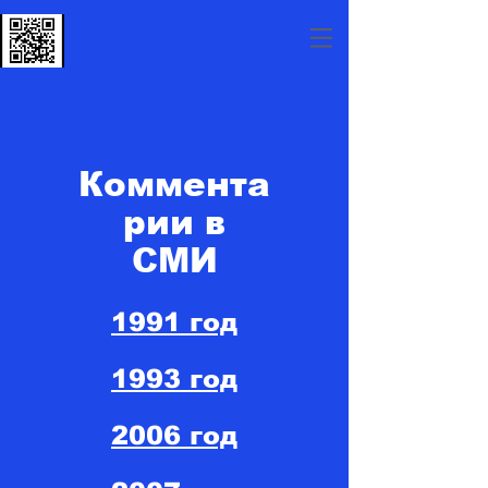
Коммента
рии в
СМИ
1991 год
1993 год
2006 год