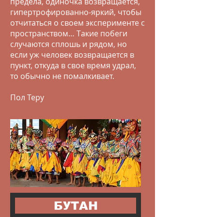
предела, одиночка возвращается,
гипертрофированно-яркий, чтобы
отчитаться о своем эксперименте с
пространством… Такие побеги
случаются сплошь и рядом, но
если уж человек возвращается в
пункт, откуда в свое время удрал,
то обычно не помалкивает.
Пол Теру
БУТАН