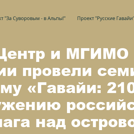
т "За Суворовым - в Альпы!"
Проект "Русские Гавайи
Центр и МГИМО
ии провели сем
ему «Гавайи: 210
ужению российс
ага над остров