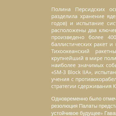
Полина Персидских ос
разделила хранение яде
годов) и испытание сис
расположены два ключев
произведено более 400
баллистических ракет и
Тихоокеанский ракетн
крупнейший в мире поли
наиболее значимых соб
«SM‑3 Block IIA», испыта
учения с противокорабел
стратегии сдерживания К
Одновременно было отмеч
резолюция Палаты предста
устойчивое будущее» Гавай