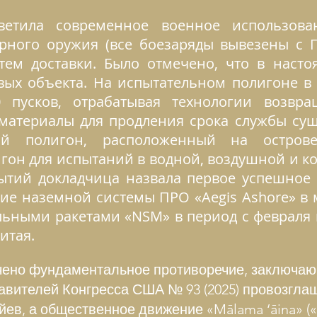
ветила современное военное использова
рного оружия (все боезаряды вывезены с Г
тем доставки. Было отмечено, что в наст
ых объекта. На испытательном полигоне в 
 пусков, отрабатывая технологии возвр
 материалы для продления срока службы су
ый полигон, расположенный на острове
гон для испытаний в водной, воздушной и ко
ытий докладчица назвала первое успешное 
ние наземной системы ПРО «Aegis Ashore» в м
ьными ракетами «NSM» в период с февраля п
итая.
ено фундаментальное противоречие, заключающ
вителей Конгресса США № 93 (2025) провозгла
ев, а общественное движение «Mālama ‘āina» («