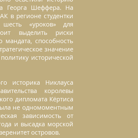
та Георга Шеффера. На
АК в регионе студентки
и шесть «уроков» для
тоит выделить риски
о мандата, способность
тратегическое значение
 политику исторической
го историка Никлауса
авительства королевы
кого дипломата Кёртиса
 была не одномоментным
еская зависимость от
года и высадка морской
веренитет островов.