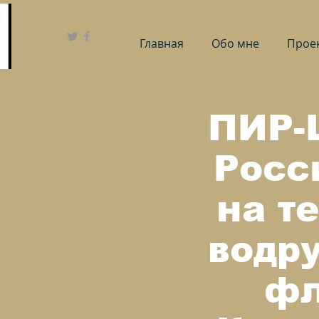
Главная
Обо мне
Проек
ПИР-
Росс
на т
водр
фл