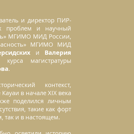
ватель и директор ПИР-
ых проблем и научный
ть» МГИМО МИД России,
зопасность» МГИМО МИД
рсидских
и
Валерия
 курса магистратуры
ова
.
рический контекст,
Кауаи в начале XIX века
кже поделился личным
утствия, такие как форт
, так и в настоящем.
бно осветили историю