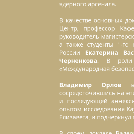
ядерного арсенала.
В качестве основных до
Центр, профессор Каф
руководитель магистер
а также студенты 1-го
России
Екатерина Ва
Черненкова
. В роли 
«Международная безопа
Владимир Орлов
в с
сосредоточившись на эпи
и последующей аннекс
опытом исследования Кау
Елизавета, и подчеркнул
В своем докладе Вале