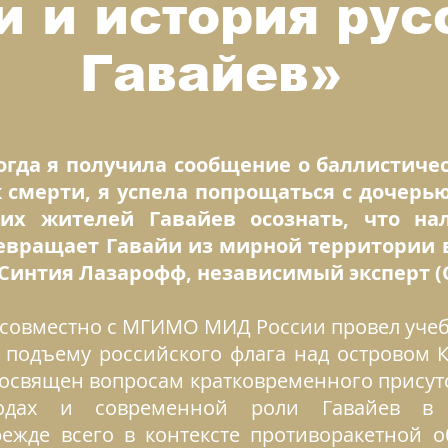
и и история рус
Гавайев»
когда я получила сообщение о баллистиче
 смерти, я успела попрощаться с дочерь
их жителей Гавайев осознать, что на
ревращает Гавайи из мирной территории 
– Синтия Лазарофф, независимый эксперт (
тр совместно с МГИМО МИД России провел уче
т подъему российского флага над островом 
посвящен вопросам кратковременного присутс
одах и современной роли Гавайев в во
режде всего в контексте противоракетной 