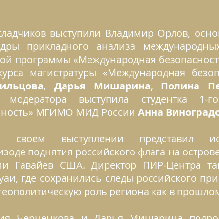
кладчиков выступили Владимир Орлов, осно
едры прикладного анализа международн
ской программы «Международная безопаснос
 курса магистратуры «Международная бе
сильцова
,
Дарья Мишарина
,
Полина Пе
модератора выступила студентка 1-го
сность» МГИМО МИД России
Анна Виноград
воем выступлении представил исто
зоде поднятия российского флага на острове 
ии Гавайев США. Директор ПИР-Центра та
аи, где сохранились следы российского прис
 геополитическую роль региона как в прошлом
рия Черненкова и Дарья Мишарина подро