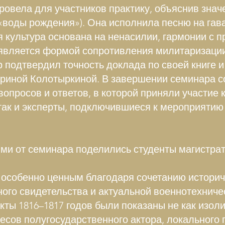
ровела для участников практику, объяснив знач
(«воды рождения»). Она исполнила песню на гав
я культура основана на ненасилии, гармонии с п
 является формой сопротивления милитаризации
 подтвердил точность доклада по своей книге и
риной Колотыркиной. В завершении семинара с
 вопросов и ответов, в которой приняли участие 
так и эксперты, подключившиеся к мероприятию
ми от семинара поделились студенты магистрат
особенно ценным благодаря сочетанию историч
ого свидетельства и актуальной военнотехнич
кты 1816–1817 годов были показаны не как изоли
есов полугосударственного актора, локального 