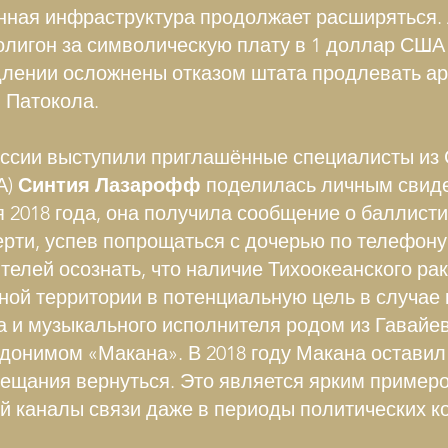
енная инфраструктура продолжает расширяться.
олигон за символическую плату в 1 доллар США 
одлении осложнены отказом штата продлевать ар
 Патокола.
уссии выступили приглашённые специалисты из
А)
Синтия Лазарофф
поделилась личным свиде
я 2018 года, она получила сообщение о баллисти
рти, успев попрощаться с дочерью по телефону.
телей осознать, что наличие Тихоокеанского ра
ной территории в потенциальную цель в случае 
а и музыкального исполнителя родом из Гавайе
вдонимом «Макана». В 2018 году Макана остави
бещания вернуться. Это является ярким пример
 каналы связи даже в периоды политических к