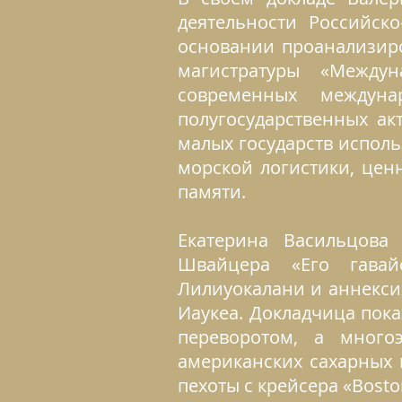
деятельности Российск
основании проанализиро
магистратуры «Междун
современных междун
полугосударственных ак
малых государств испол
морской логистики, цен
памяти.
Екатерина Васильцова
Швайцера «Его гавайс
Лилиуокалани и аннекси
Иаукеа. Докладчица пок
переворотом, а много
американских сахарных 
пехоты с крейсера «Bosto