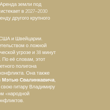
 Аренда земли под
истекает в 2027–2030
енду другого крупного
 США и Швейцарии.
тельством о ложной
ческой угрозе и 38 минут
 По её словам, этот
кетного полигона
конфликта. Она также
в
Мэтью Свалинкавича
,
л свою гитару Владимиру
ом «народной
онфликтов.