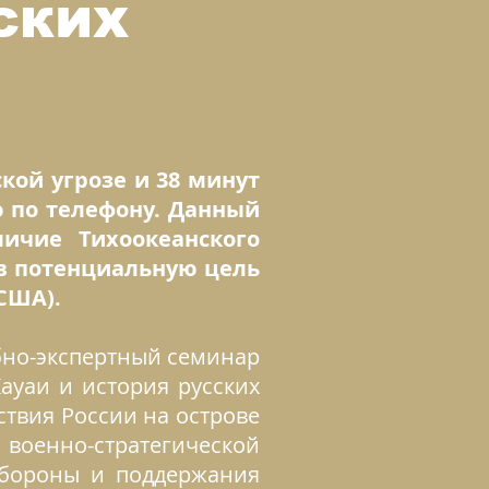
ских
ской угрозе и 38 минут
ю по телефону. Данный
личие Тихоокеанского
в потенциальную цель
США).
бно-экспертный семинар
Кауаи и история русских
твия России на острове
енно-стратегической
обороны и поддержания