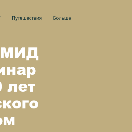
"
Путешествия
Больше
 МИД
инар
 лет
кого
ом