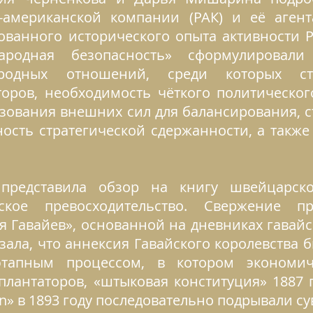
о-американской компании (РАК) и её аген
ванного исторического опыта активности Р
ародная безопасность» сформулировал
ародных отношений, среди которых с
торов, необходимость чёткого политическог
ьзования внешних сил для балансирования, с
ность стратегической сдержанности, а также
 представила обзор на книгу швейцарско
кое превосходительство. Свержение пр
я Гавайев», основанной на дневниках гавайс
азала, что аннексия Гавайского королевства
этапным процессом, в котором экономич
плантаторов, «штыковая конституция» 1887 
n» в 1893 году последовательно подрывали су