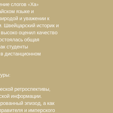
ение слогов «Ха»
айском языке и
риродой и уважении к
. Швейцарский историк и
 высоко оценил качество
остоялась общая
как студенты
 в дистанционном
уры:
еской ретроспективы,
еской информации.
рованный эпизод, а как
правителя и имперского