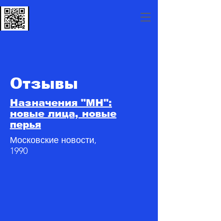
Отзывы
Назначения "МН":
новые лица, новые
перья
Московские новости,
1990