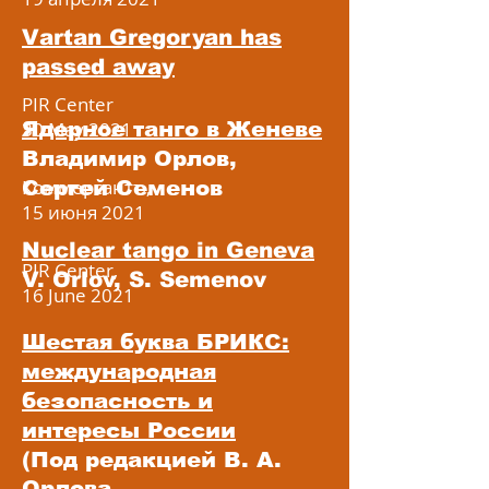
Vartan Gregoryan has
passed away
PIR Center
Ядерное танго в Женеве
30 May 2021
Владимир Орлов,
Коммерсантъ,
Сергей Семенов
15 июня 2021
Nuclear tango in Geneva
PIR Center,
V. Orlov, S. Semenov
16 June 2021
Шестая буква БРИКС:
международная
безопасность и
интересы России
(Под редакцией В. А.
Орлова,