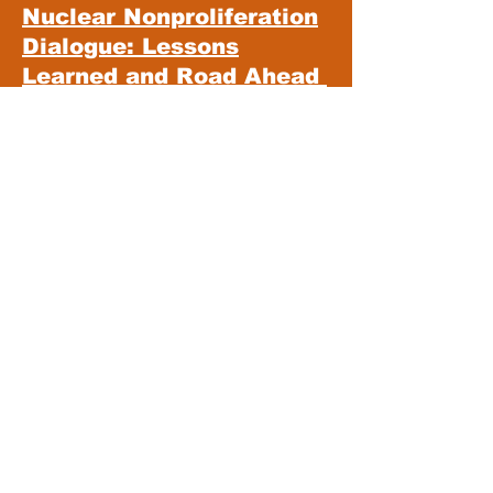
Nuclear Nonproliferation
Dialogue: Lessons
Learned and Road Ahead
Vladimir Orlov, Sergey
Semenov
Security Index Occasional Paper
Series № 9 (24)
July 2021
PIR Center,
December 26, 2021
PIR Center,
December 26, 2021
PIR Center,
26 December, 2021