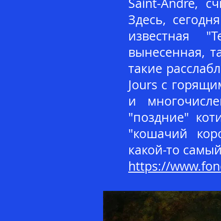
Saint-Andre, 
Здесь, сегодн
известная "
вынесенная, та
такие расслаб
Jours с горящ
и многочисле
"поздние" коти
"кошачий кор
какой-то самы
https://www.fon