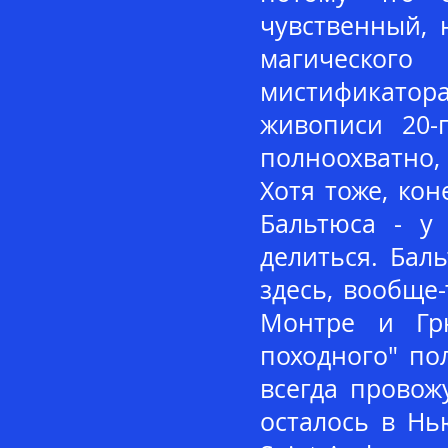
чувственный, 
магического 
мистификатор
живописи 20-
полноохватно,
Хотя тоже, кон
Бальтюса - у
делиться. Бал
здесь, вообще
Монтре и Грю
походного" по
всегда провож
осталось в Нь