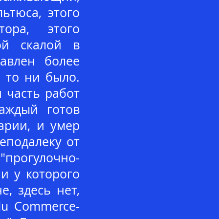
ьтюса, этого
тора, этого
ой скалой в
тавлен более
 то ни было.
я часть работ
каждый готов
арии, и умер
неподалеку от
прогулочно-
 и у которого
, здесь нет,
du Commerce-