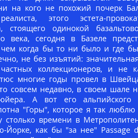
ни на кого не похожий почерк Бал
реалиста, этого эстета-провока
а, стоящего одинокой базальтов
го века, сегодня в Базеле предс
 чем когда бы то ни было и где бы
ечно, не без изъятий: значительна
 частных коллекционеров, и не 
ьтюс многие годы провел в Швейц
-то совсем недавно, в своем шале 
йера. А вот его альпийского "
лотна "Горы", которое я так люблю
у столько времени в Метрополитене
ю-Йорке, как бы "за нее" Passage 