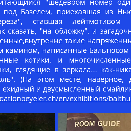
считающийся "шедевром номер оди
я под Базелем, приехавшая из Нь
Тереза", ставшая лейтмотивом
к сказать, "на обложку", и загадо
ленные,внутренне такие напряженны
им камином, написанные Бальтюсом 
нные котики, и многочисленные
ки, глядящие в зеркала... как-ник
оль". (На этом месте, наверное,
й ехидный и двусмысленный смайлик
dationbeyeler.ch/en/exhibitions/balthu