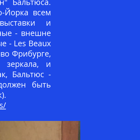
н" Бальтюса.
ю-Йорка всем
 выставки и
чные - внешне
е - Les Beaux
во Фрибурге,
 зеркала, и
ак, Бальтюс -
 должен быть
).
s/