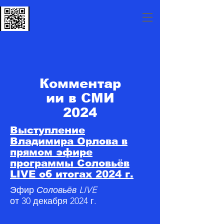
Комментар
ии в СМИ
2024
Выступление
Владимира Орлова в
прямом эфире
программы Соловьёв
LIVE об итогах 2024 г.
Эфир
Соловьёв LIVE
от 30 декабря 2024 г.