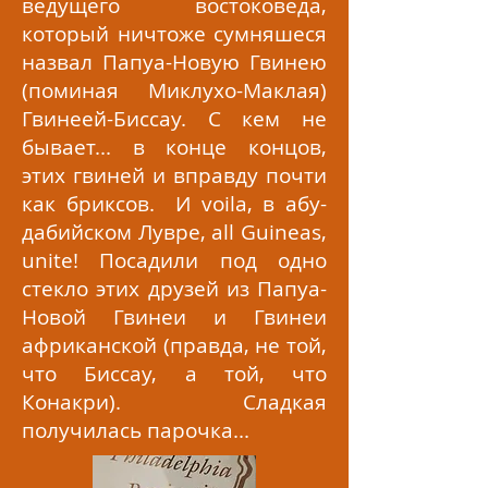
ведущего востоковеда,
который ничтоже сумняшеся
назвал Папуа-Новую Гвинею
(поминая Миклухо-Маклая)
Гвинеей-Биссау. С кем не
бывает... в конце концов,
этих гвиней и вправду почти
как бриксов. И voila, в абу-
дабийском Лувре, all Guineas,
unite! Посадили под одно
стекло этих друзей из Папуа-
Новой Гвинеи и Гвинеи
африканской (правда, не той,
что Биссау, а той, что
Конакри). Сладкая
получилась парочка...