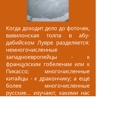
Когда доходит дело до фоточек,
вавилонская толпа в абу-
дабийском Лувре разделяется:
немногочисленные
западноевропейцы - к
французским гобеленам или к
Пикассо; многочисленные
китайцы - к дракончику; а ещё
более многочисленные
русские... изучают, какими нас
видели китайцы эдак в 18м
веке. Есть в этом
суперамбициозном музейном
путешествии и свои спорные
зоны, и исторические, и