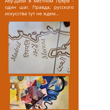
Абу-Даби в местном Лувре -
один шаг. Правда, русского
искусства тут не ждем...