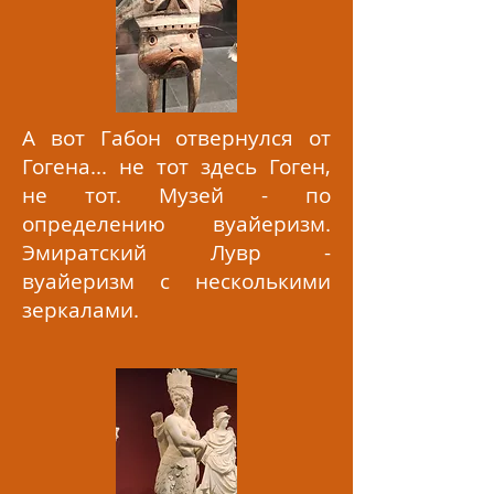
А вот Габон отвернулся от
Гогена... не тот здесь Гоген,
не тот. Музей - по
определению вуайеризм.
Эмиратский Лувр -
вуайеризм с несколькими
зеркалами.