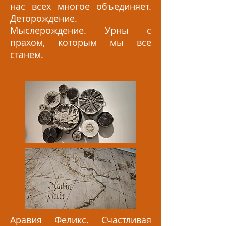
нас всех многое объединяет.
Деторождение.
Мыслерождение. Урны с
прахом, которым мы все
станем.
Аравия Феликс. Счастливая