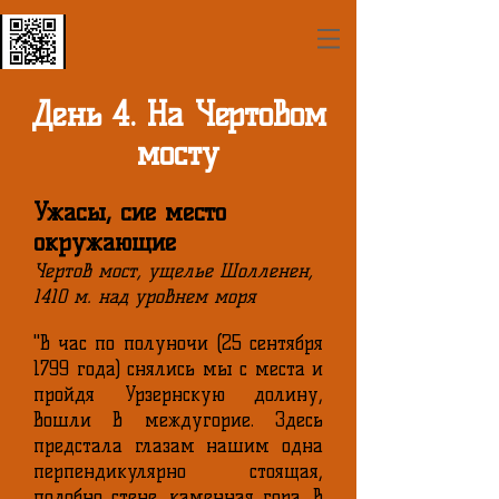
День 4. На Чертовом
мосту
Ужасы, сие место
окружающие
Чертов мост, ущелье Шолленен,
1410 м. над уровнем моря
"В час по полуночи (25 сентября
1799 года) снялись мы с места и
пройдя Урзернскую долину,
вошли в междугорие. Здесь
предстала глазам нашим одна
перпендикулярно стоящая,
подобно стене, каменная гора, в