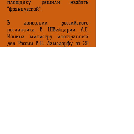
площадку решили назвать
"французской".
В донесении российского
посланника в Швейцарии А.С.
Ионина министру иностранных
дел России В.Н. Ламздорфу от 28
сентября 1898 года из Андерматта
говорилось: "Много
недоразумений и
подозрительности пришлось
преодолеть, пока все мало-
помалу не убедились, что
русскими людьми (создававшими
памятник)...руководила только
благоговейная память о тысячах
русских воинов, погибших на
этих Альпах и затем усеявших
своими костями почти всю
Европу, заступаясь и тогда за