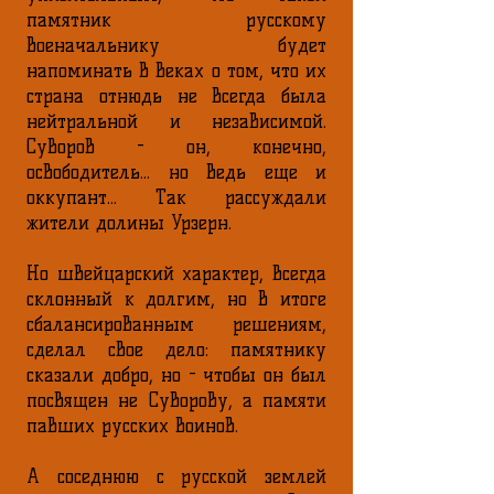
памятник русскому
военачальнику будет
напоминать в веках о том, что их
страна отнюдь не всегда была
нейтральной и независимой.
Суворов - он, конечно,
освободитель... но ведь еще и
оккупант... Так рассуждали
жители долины Урзерн.
Но швейцарский характер, всегда
склонный к долгим, но в итоге
сбалансированным решениям,
сделал свое дело: памятнику
сказали добро, но - чтобы он был
посвящен не Суворову, а памяти
павших русских воинов.
А соседнюю с русской землей