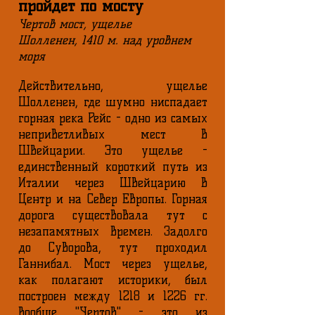
пройдет по мосту
Чертов мост, ущелье
Шолленен, 1410 м. над уровнем
моря
Действительно, ущелье
Шолленен, где шумно ниспадает
горная река Рейс - одно из самых
неприветливых мест в
Швейцарии. Это ущелье -
единственный короткий путь из
Италии через Швейцарию в
Центр и на Север Европы. Горная
дорога существовала тут с
незапамятных времен. Задолго
до Суворова, тут проходил
Ганнибал. Мост через ущелье,
как полагают историки, был
построен между 1218 и 1226 гг.
Вообще "Чертов" - это из