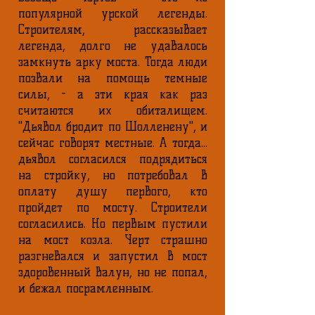
популярной урской легенды.
Строителям, рассказывает
легенда, долго не удавалось
замкнуть арку моста. Тогда люди
позвали на помощь темные
силы, - а эти края как раз
считаются их обиталищем.
"Дьявол бродит по Шолленену", и
сейчас говорят местные. А тогда...
дьявол согласился подрядиться
на стройку, но потребовал в
оплату душу первого, кто
пройдет по мосту. Строители
согласились. Но первым пустили
на мост козла. Черт страшно
разгневался и запустил в мост
здоровенный валун, но не попал,
и бежал посрамленным.