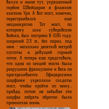
Валун и ныне тут, украшенный
гербом Швейцарии и флажком
кантона Ури. А вот мост, конечно,
перестраивался еще
неоднократно. Тот мост, по
которому шли суворовские
войска, был построен в 1595 году:
шириной 2.3 м., без перил, под
ним - несколько десятков метров
пустоты и ревущий горный
поток. А теперь еще представьте,
что одна из секций моста была
разрушена французами и весь он
простреливается. Офицерскими
шарфами укрепляли солдаты
мост, чтобы пройти по нему...
правда, потом не забывая эти
шарфы забрать обратно: была
промозглая осень.