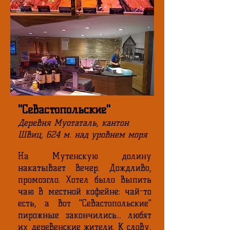
"Севастопольские"
Деревня Муотаталь, кантон
Швиц, 624 м. над уровнем моря
На Мутенскую долину
накатывает вечер. Дождливо,
промозгло. Хотел было выпить
чаю в местной кофейне: чай-то
есть, а вот "Севастопольские"
пирожные закончились... любят
их деревенские жители. К слову,