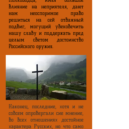
Полководца, имея большое
влияние на неприятеля, дают
нам неоспоримое право
решиться на сей отважный
подвиг, могущий увековечить
нашу славу и поддержать пред
целым светом достоинство
Российского оружия.
Наконец, последние, хотя и не
совсем опровергали сие мнение,
во всех отношениях достойное
характера Русских, но что само