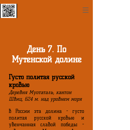
День 7. По
Мутенской долине
Густо политая русской
кровью
Деревня Муотаталь, кантон
Швиц, 624 м. над уровнем моря
В России эта долина - густо
политая русской кровью и
увенчанная славой победы -