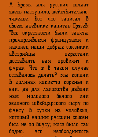
А время для русских солдат
здесь наступило, действительно,
тяжелое. Вот что записал в
своем дневнике капитан Грязев:
"Все окрестности были заняты
прожорливыми французами и
наконец наши добрые союзники
австрийцы перестали
доставлять нам провиянт и
фураж. Что ж в таком случае
оставалось делать? мы копали
в долинах какие-то коренья и
ели, да для лакомства давали
нам молодого белого или
зеленого швейцарского сыру по
фунту в сутки на человека,
который нашим русским совсем
был не по вкусу; мяса было так
бедно, что необходимость