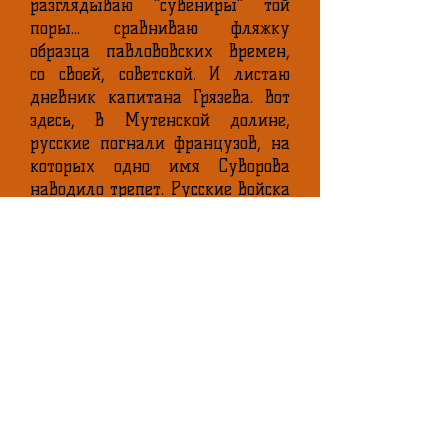
разглядываю "сувениры" той
поры... сравниваю фляжку
образца павлововских времен,
со своей, советской. И листаю
дневник капитана Грязева. Вот
здесь, в Мутенской долине,
русские погнали французов, на
которых одно имя Суворова
наводило трепет. Русские войска
расчистили себе путь для
дальнейшего прохода в
глубины Швейцарии, к
перевалу Паникс. Пройдет всего
несколько дней, и капитан
Грязев оставит вот какую запись:
"Вскоре вся узкая дорожка и
особенно ея оконечность,
выходящая на открытое место,
так завалена была трупами
убитых наших воинов, что