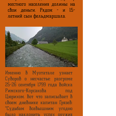
местного населения долины на
свои деньги. Рядом - и 15-
летний сын фельдмаршала.
Именно в Муотатале узнает
Суворов о несчастье: разгроме
25-26 сентября 1799 года войска
Римского-Корсакова под
Цюрихом. Вот что записывает в
своем дневнике капитан Грязев:
"Судьбам Всевышним угодно
было наклонить успех оружия