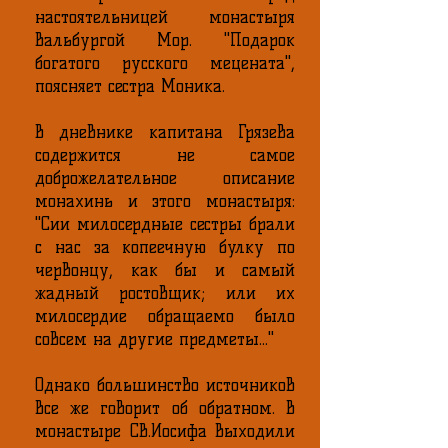
настоятельницей монастыря
Вальбургой Мор. "Подарок
богатого русского мецената",
поясняет сестра Моника.
В дневнике капитана Грязева
содержится не самое
доброжелательное описание
монахинь и этого монастыря:
"Сии милосердные сестры брали
с нас за копеечную булку по
червонцу, как бы и самый
жадный ростовщик; или их
милосердие обращаемо было
совсем на другие предметы..."
Однако большинство источников
все же говорит об обратном. В
монастыре Св.Иосифа выходили