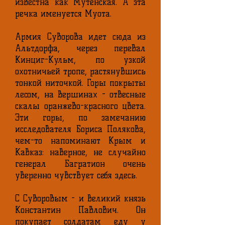
известна как Мутенская. А эта
речка именуется Муота.
Армия Суворова идет сюда из
Альтдорфа, через перевал
Кинциг-Кульм, по узкой
охотничьей тропе, растянувшись
тонкой ниточкой. Горы покрыты
лесом, на вершинах - отвесные
скалы оранжево-красного цвета.
Эти горы, по замечанию
исследователя Бориса Полякова,
чем-то напоминают Крым и
Кавказ: наверное, не случайно
генерал Багратион очень
уверенно чувствует себя здесь.
С Суворовым - и великий князь
Константин Павлович. Он
покупает солдатам еду у