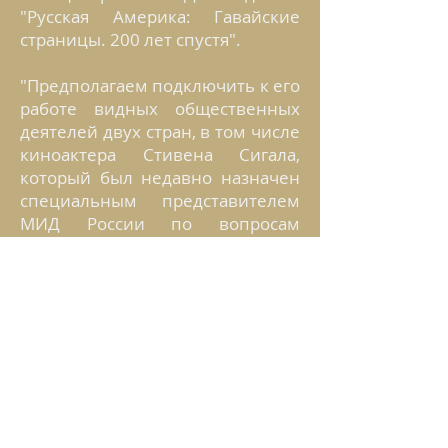
"Русская Америка: Гавайские
страницы. 200 лет спустя".
"Предполагаем подключить к его
работе видных общественных
деятелей двух стран, в том числе
киноактера Стивена Сигала,
который был недавно назначен
специальным представителем
МИД России по вопросам
российско-американских
культурно-гуманитарных
связей", - отметил замглавы
МИД.
Он также подчеркнул, что у
России есть планы
интенсификации отношений с
музейными учреждениями США.