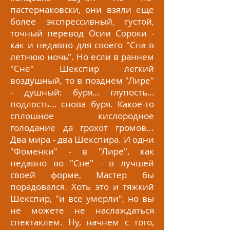
пастернаковски, они взяли еще
более экспрессивный, густой,
точный перевод Осии Сороки -
как и недавно для своего "Сна в
летнюю ночь". Но если в раннем
"Сне" Шекспир легкий
воздушный, то в позднем "Лире"
- душный: буря… глупость…
подлость… снова буря. Какое-то
сплошное кислородное
голодание да грохот громов...
Два мира - два Шекспира. И одни
"Фоменки" - в "Лире", как
недавно во "Сне" - в лучшей
своей форме, Мастер бы
порадовался. Хоть это и тяжкий
Шекспир, "и все умерли", но вы
не можете не наслаждаться
спектаклем. Ну, начнем с того,