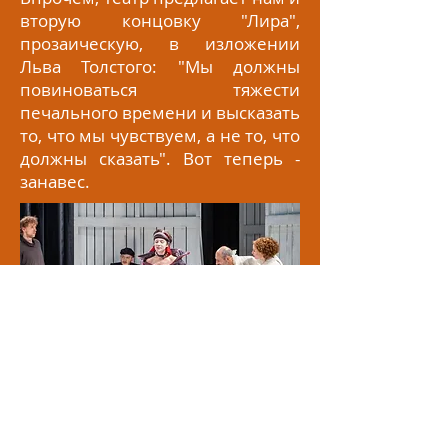
вторую концовку "Лира",
прозаическую, в изложении
Льва Толстого: "Мы должны
повиноваться тяжести
печального времени и высказать
то, что мы чувствуем, а не то, что
должны сказать". Вот теперь -
занавес.