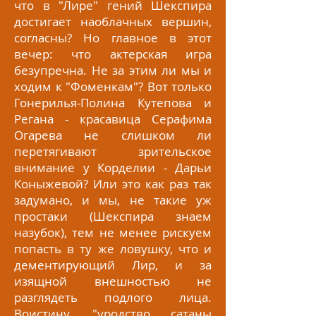
что в "Лире" гений Шекспира
достигает наоблачных вершин,
согласны? Но главное в этот
вечер: что актерская игра
безупречна. Не за этим ли мы и
ходим к "Фоменкам"? Вот только
Гонерилья-Полина Кутепова и
Регана - красавица Серафима
Огарева не слишком ли
перетягивают зрительское
внимание у Корделии - Дарьи
Коныжевой? Или это как раз так
задумано, и мы, не такие уж
простаки (Шекспира знаем
назубок), тем не менее рискуем
попасть в ту же ловушку, что и
дементирующий Лир, и за
изящной внешностью не
разглядеть подлого лица.
Воистину, "уродство сатаны