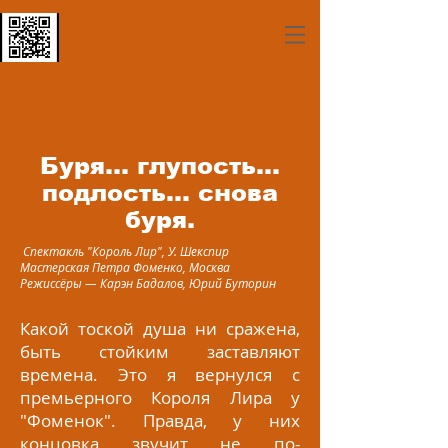
Буря... глупость...
подлость... снова
буря.
Спектакль "Король Лир", У. Шекспир
Мастерская Петра Фоменко, Москва
Режиссёры — Карэн Бадалов, Юрий Буторин
Какой тоской душа ни сражена,
быть стойким заставляют
времена. Это я вернулся с
премьерного Короля Лира у
"Фоменок". Правда, у них
концовка звучит не по-