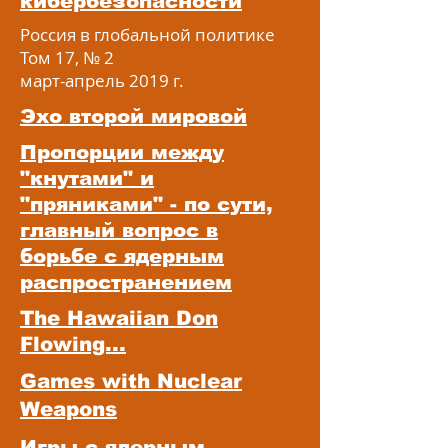
кибербезопасности
Россия в глобальной политике
Том 17, № 2
март-апрель 2019 г.
Эхо второй мировой
Пропорции между
"кнутами" и
"пряниками" - по сути,
главный вопрос в
борьбе с ядерным
распространением
The Hawaiian Don
Flowing...
Games with Nuclear
Weapons
Игры с ядерным