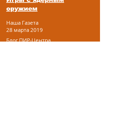
оружием
Наша Газета
28 марта 2019
Блог ПИР-Центра,
27 апреля 2019
International Affairs
September 2019
Kommersant №
204 (6684)
November 7, 2019
Коммерсантъ №
204 (6684)
7 ноября 2019
«Все позволено» и
новая уязвимость
Авторская версия
Россия в глобальной политике