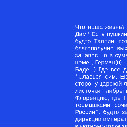
Что наша жизнь? 
Дам? Есть пушкинс
будто Таллин, по
благополучно вых
занавес не в сум
немец Герман(н)..
Баден.) Где все 
"Славься сим, Ек
сторону царской л
листочки либре
Флоренцию, где П
тормашками, сочи
России", будто з
дирекции императ
в уютном уголке за