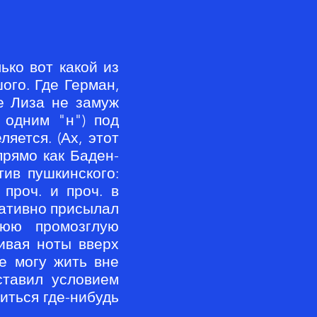
ько вот какой из
ого. Где Герман,
е Лиза не замуж
 одним "н") под
яется. (Ах, этот
прямо как Баден-
тив пушкинского:
 проч. и проч. в
ративно присылал
нюю промозглую
ивая ноты вверх
Не могу жить вне
ставил условием
иться где-нибудь