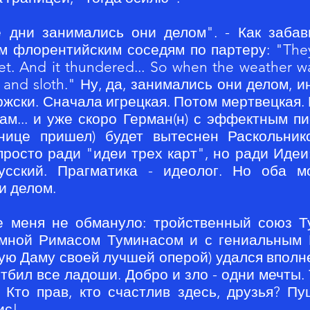
 дни занимались они делом". - Как забав
 флорентийским соседям по партеру: "They
t. And it thundered... So when the weather wa
n and sloth." Ну, да, занимались они делом, 
жски. Сначала игрецкая. Потом мертвецкая. 
ам... и уже скоро Герман(н) с эффектным п
внице пришел) будет вытеснен Раскольни
просто ради "идеи трех карт", но ради Идеи
сский. Прагматика - идеолог. Но оба м
и делом.
е меня не обмануло: тройственный союз Т
мной Римасом Туминасом и с гениальным
ую Даму своей лучшей оперой) удался вполне
бил все ладоши. Добро и зло - одни мечты. Т
. Кто прав, кто счастлив здесь, друзья? Пу
ис!