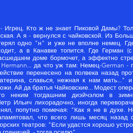
- Игрец. Кто ж не знает Пиковой Дамы? Тол
кая. А я - вернулся с чайковской. Из Больш
терял одно "н" и уже не вполне немец. Гд
одит, а в Канавке топится. Где Герман (с
асшедшем доме бормочет, а эффектно стрел
. Hermann... да что уж там: Немец-German - 
действие перенесено на полвека назад про
атерина, славься, нежная к нам мать..." и
ожи. Ай да братья Чайковские... Модест опе
тто неким тогдашним диэйчэлом в зим
етр Ильич лихорадочно, иногда переворач
нял, попутно помечая: "Как я не в духе. 
апамятовал, что всего лишь месяц назад 
орских театров: "Если удастся хорошо устро
 границей, - тогда осилю".