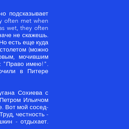
но подсказывает
 often met when
s wet, they often
иначе не скажешь.
Но есть еще куда
истолетом (можно
ковым, мочившим
: "Право имею!".
очили в Питере
угана Сохиева с
 Петром Ильичом
. Вот мой сосед-
руд, честность -
шкин - отдыхает.