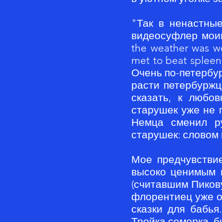
"Так в ненастные
видеосуфлер моим
the weather was we
met to beat splee
Очень по-петербур
расти петербуржц
сказать, к любо
старушек уже не 
Немца сменил ру
старушек: словом 
Мое предчувстви
высоко ценимым 
(считавшим Пиков
флорентиец уже от
сказки для бабья
Тройка семерка, б